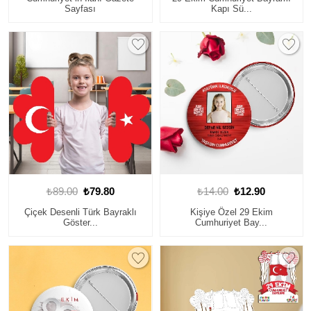
Sayfası
Kapı Sü...
₺89.00
₺79.80
₺14.00
₺12.90
Çiçek Desenli Türk Bayraklı
Kişiye Özel 29 Ekim
Göster...
Cumhuriyet Bay...