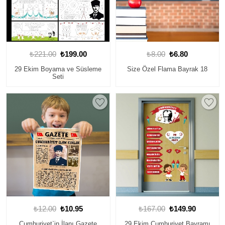
₺221.00
₺199.00
₺8.00
₺6.80
29 Ekim Boyama ve Süsleme
Size Özel Flama Bayrak 18
Seti
₺12.00
₺10.95
₺167.00
₺149.90
Cumhuriyet`in İlanı Gazete
29 Ekim Cumhuriyet Bayramı