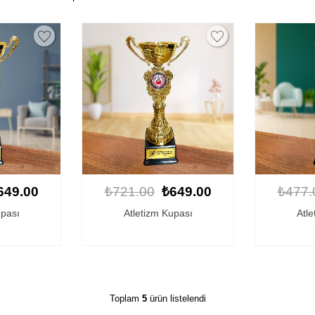
649.00
₺721.00
₺649.00
₺477.
upası
Atletizm Kupası
Atle
Toplam
5
ürün listelendi