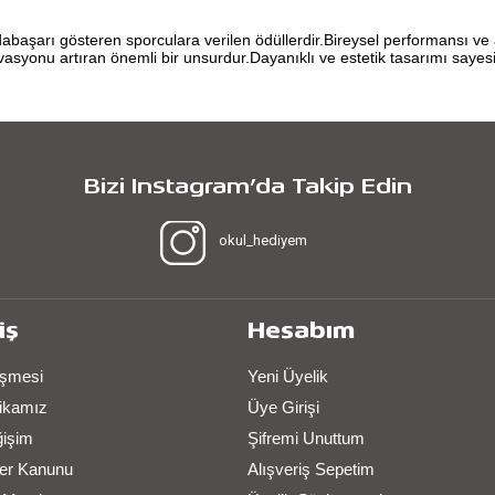
ndabaşarı gösteren sporculara verilen ödüllerdir.Bireysel performansı v
vasyonu artıran önemli bir unsurdur.Dayanıklı ve estetik tasarımı sayesin
Bizi Instagram’da Takip Edin
okul_hediyem
iş
Hesabım
eşmesi
Yeni Üyelik
itikamız
Üye Girişi
ğişim
Şifremi Unuttum
iler Kanunu
Alışveriş Sepetim