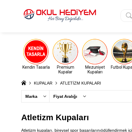
Kendin Tasarla
Premium
Mezuniyet
Futbol Kupa
Kupalar
Kupaları
KUPALAR
ATLETİZM KUPALARI
Marka
Fiyat Aralığı
Atletizm Kupaları
Atletizm kupaları, bireysel spor başarılarınıödüllendirmek içi