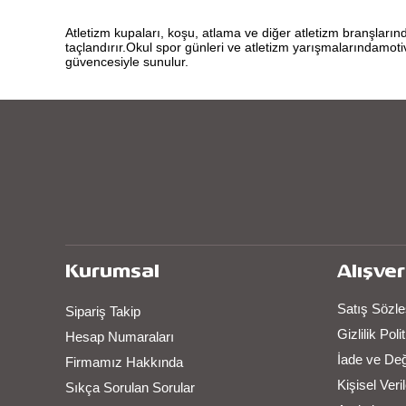
Atletizm kupaları, koşu, atlama ve diğer atletizm branşları
taçlandırır.Okul spor günleri ve atletizm yarışmalarındamoti
güvencesiyle sunulur.
Kurumsal
Alışver
Satış Sözl
Sipariş Takip
Gizlilik Pol
Hesap Numaraları
İade ve De
Firmamız Hakkında
Kişisel Ver
Sıkça Sorulan Sorular