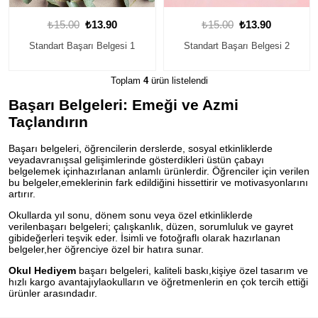
₺15.00
₺13.90
₺15.00
₺13.90
Standart Başarı Belgesi 1
Standart Başarı Belgesi 2
Toplam
4
ürün listelendi
Başarı Belgeleri: Emeği ve Azmi
Taçlandırın
Başarı belgeleri, öğrencilerin derslerde, sosyal etkinliklerde
veyadavranışsal gelişimlerinde gösterdikleri üstün çabayı
belgelemek içinhazırlanan anlamlı ürünlerdir. Öğrenciler için verilen
bu belgeler,emeklerinin fark edildiğini hissettirir ve motivasyonlarını
artırır.
Okullarda yıl sonu, dönem sonu veya özel etkinliklerde
verilenbaşarı belgeleri; çalışkanlık, düzen, sorumluluk ve gayret
gibideğerleri teşvik eder. İsimli ve fotoğraflı olarak hazırlanan
belgeler,her öğrenciye özel bir hatıra sunar.
Okul Hediyem
başarı belgeleri, kaliteli baskı,kişiye özel tasarım ve
hızlı kargo avantajıylaokulların ve öğretmenlerin en çok tercih ettiği
ürünler arasındadır.