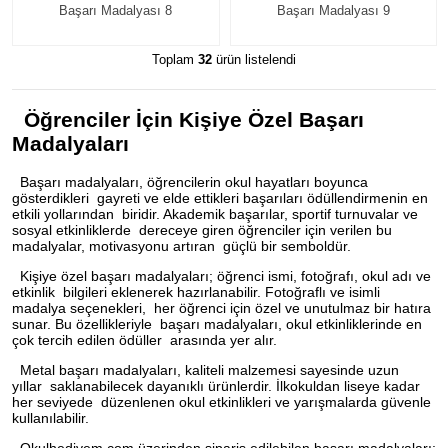
Başarı Madalyası 8
Başarı Madalyası 9
Toplam
32
ürün listelendi
Öğrenciler İçin Kişiye Özel Başarı
Madalyaları
Başarı madalyaları, öğrencilerin okul hayatları boyunca
gösterdikleri gayreti ve elde ettikleri başarıları ödüllendirmenin en
etkili yollarından biridir. Akademik başarılar, sportif turnuvalar ve
sosyal etkinliklerde dereceye giren öğrenciler için verilen bu
madalyalar, motivasyonu artıran güçlü bir semboldür.
Kişiye özel başarı madalyaları; öğrenci ismi, fotoğrafı, okul adı ve
etkinlik bilgileri eklenerek hazırlanabilir. Fotoğraflı ve isimli
madalya seçenekleri, her öğrenci için özel ve unutulmaz bir hatıra
sunar. Bu özellikleriyle başarı madalyaları, okul etkinliklerinde en
çok tercih edilen ödüller arasında yer alır.
Metal başarı madalyaları, kaliteli malzemesi sayesinde uzun
yıllar saklanabilecek dayanıklı ürünlerdir. İlkokuldan liseye kadar
her seviyede düzenlenen okul etkinlikleri ve yarışmalarda güvenle
kullanılabilir.
Okulhediyem.com üzerinden sipariş edilebilen başarı madalyaları;