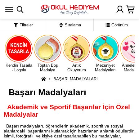
Uygulamada Aç
Filtreler
Sıralama
Görünüm
Kendin Tasarla
Toptan Boş
Artık
Mezuniyet
Anneler 
- Logolu
Madalya
Okuyorum
Madalyaları
Madalyal
BAŞARI MADALYALARI
Başarı Madalyaları
Akademik ve Sportif Başarılar İçin Özel
Madalyalar
Başarı madalyaları, öğrencilerin akademik, sportif ve sosyal
alanlardaki başarılarını kutlamak için hazırlanan anlamlı ödüllerdir.
İsimli, fotoğraflı ve kişiye özel tasarlanabilen bu madalyalar,