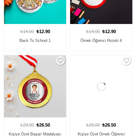
₺14.00
₺12.90
₺14.00
₺12.90
Back To School 1
Örnek Öğrenci Rozeti 4
₺29.00
₺26.50
₺29.00
₺26.50
Kişiye Özel Başarı Madalyası
Kişiye Özel Örnek Öğrenci