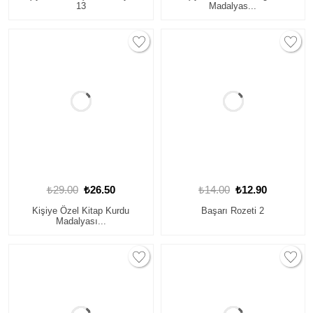
13
Madalyas...
₺29.00
₺26.50
₺14.00
₺12.90
Kişiye Özel Kitap Kurdu
Başarı Rozeti 2
Madalyası...