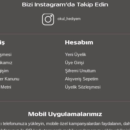
Bizi Instagram’da Takip Edin
okul_hediyem
iş
Hesabım
eşmesi
Yeni Üyelik
itikamız
Üye Girişi
ğişim
Şifremi Unuttum
iler Kanunu
Alışveriş Sepetim
 Metni
Üyelik Sözleşmesi
Mobil Uygulamalarımız
telefonunuza yükleyin, mobile özel kampanyalardan faydalanın, daha 