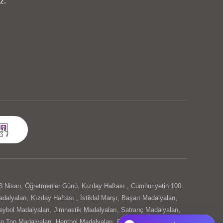
z.
3 Nisan
,
Öğretmenler Günü
,
Kızılay Haftası
,
Cumhuriyetin 100.
dalyaları
,
Kızılay Haftası
,
İstiklal Marşı
,
Başarı Madalyaları
,
eybol Madalyaları
,
Jimnastik Madalyaları
,
Satranç Madalyaları
,
n Top Madalyaları
,
Hentbol Madalyaları
,
Rozet
,
Kendin Tasarla-