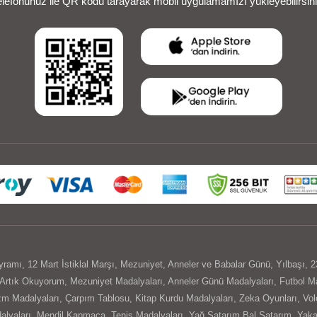
elefonunuz ile QR kodu tarayarak mobil uygulamamızı yükleyebilirsini
yramı
,
12 Mart İstiklal Marşı
,
Mezuniyet
,
Anneler ve Babalar Günü
,
Yılbaşı
,
2
Artık Okuyorum
,
Mezuniyet Madalyaları
,
Anneler Günü Madalyaları
,
Futbol Ma
izm Madalyaları
,
Çarpım Tablosu
,
Kitap Kurdu Madalyaları
,
Zeka Oyunları
,
Vol
alyaları
,
Mendil Kapmaca
,
Tenis Madalyaları
,
Yağ Satarım Bal Satarım
,
Yaka