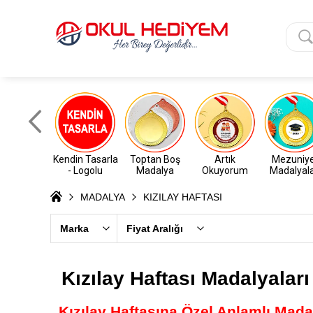
Kendin Tasarla
Toptan Boş
Artık
Mezuniy
- Logolu
Madalya
Okuyorum
Madalyala
MADALYA
KIZILAY HAFTASI
Marka
Fiyat Aralığı
Kızılay Haftası Madalyaları
Kızılay Haftasına Özel Anlamlı Mada