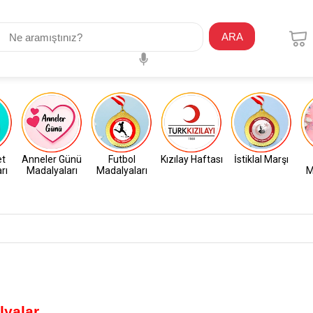
ARA
et
Anneler Günü
Futbol
Kızılay Haftası
İstiklal Marşı
rı
Madalyaları
Madalyaları
M
lyalar