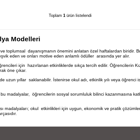
Toplam
1
ürün listelendi
alya Modelleri
ve toplumsal dayanışmanın önemini anlatan özel haftalardan biridir. B
teşvik eden ve onları motive eden anlamlı ödüller arasında yer alır.
ğrencileri için hazırlanan etkinliklerde sıkça tercih edilir. Öğrencilerin
rak öne çıkar.
zun yıllar saklanabilir. İstenirse okul adı, etkinlik yılı veya öğrenci ism
u madalyalar, öğrencilerin sosyal sorumluluk bilinci kazanmasına katkı
 madalyaları; okul etkinlikleri için uygun, ekonomik ve pratik çözümle
rçasıdır.