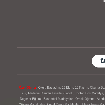
T
Özel Günler
,
Okula Başladım
,
29 Ekim
,
10 Kasım
,
Okuma Ba
Yılı
,
Madalya
,
Kendin Tasarla - Logolu
,
Toptan Boş Madalya
,
Değerler Eğitimi
,
Basketbol Madalyaları
,
Örnek Öğrenci
,
Atlet
Yüzme Madalyaları
,
Çuval Yarışı Madalyaları
,
Masa Tenisi Mad