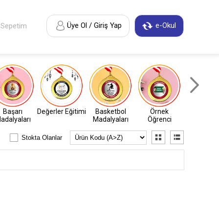
Üye Ol / Giriş Yap
e-Okul
Sepetim
Başarı
Değerler Eğitimi
Basketbol
Örnek
Atletiz
adalyaları
Madalyaları
Öğrenci
Madalyal
Stokta Olanlar