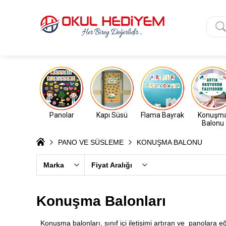
Panolar
Kapı Süsü
Flama Bayrak
Konuşm
Balonu
PANO VE SÜSLEME
KONUŞMA BALONU
Marka
Fiyat Aralığı
Konuşma Balonları
Konuşma balonları, sınıf içi iletişimi artıran ve panolara 