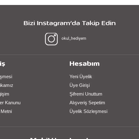
Bizi Instagram’da Takip Edin
okul_hediyem
iş
Hesabım
eşmesi
Yeni Üyelik
itikamız
Üye Girişi
ğişim
Şifremi Unuttum
iler Kanunu
Alışveriş Sepetim
 Metni
Üyelik Sözleşmesi