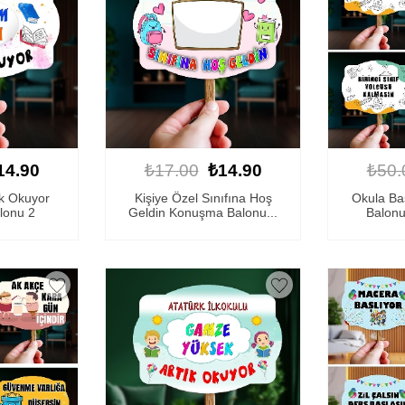
14.90
₺17.00
₺14.90
₺50.
ık Okuyor
Kişiye Özel Sınıfına Hoş
Okula B
lonu 2
Geldin Konuşma Balonu...
Balonu