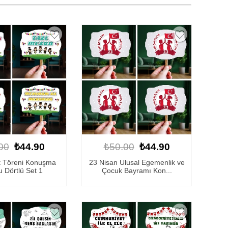
00
₺44.90
₺50.00
₺44.90
t Töreni Konuşma
23 Nisan Ulusal Egemenlik ve
 Dörtlü Set 1
Çocuk Bayramı Kon...