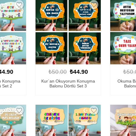
44.90
₺50.00
₺44.90
₺50.
m Konuşma
Kur`an Okuyorum Konuşma
Okuma B
ü Set 2
Balonu Dörtlü Set 3
Balonu