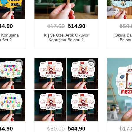
44.90
₺17.00
₺14.90
₺50.
sı Konuşma
Kişiye Özel Artık Okuyor
Okula B
ü Set 2
Konuşma Balonu 1
Balonu
44.90
₺50.00
₺44.90
₺17.