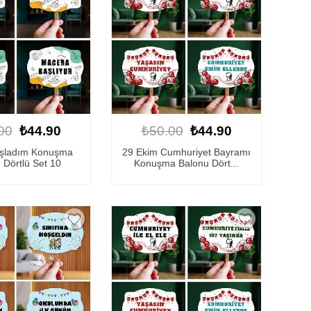
00
₺44.90
₺50.00
₺44.90
aşladım Konuşma
29 Ekim Cumhuriyet Bayramı
 Dörtlü Set 10
Konuşma Balonu Dört...