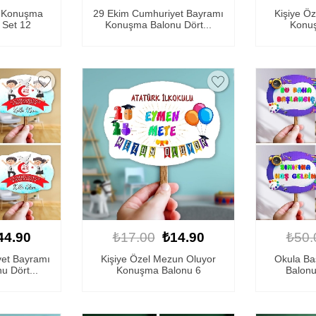
m Konuşma
29 Ekim Cumhuriyet Bayramı
Kişiye Ö
 Set 12
Konuşma Balonu Dört...
Konuş
44.90
₺17.00
₺14.90
₺50.
et Bayramı
Kişiye Özel Mezun Oluyor
Okula B
 Dört...
Konuşma Balonu 6
Balonu