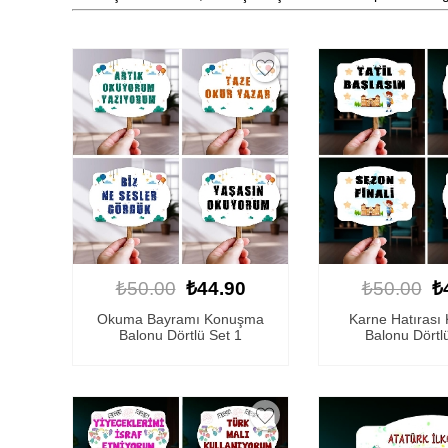
₺50.00
₺44.90
₺50.00
₺
Okuma Bayramı Konuşma
Karne Hatırası
Balonu Dörtlü Set 1
Balonu Dörtl