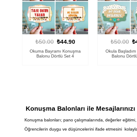
₺50.00
₺44.90
₺50.00
₺
Okuma Bayramı Konuşma
Okula Başladı
Balonu Dörtlü Set 4
Balonu Dörtl
Konuşma Balonları ile Mesajlarınızı 
Konuşma balonları; pano çalışmalarında, değerler eğitimi, m
Öğrencilerin duygu ve düşüncelerini ifade etmesini kolaylaşt