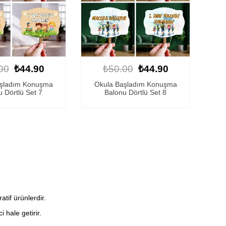
00
₺44.90
₺50.00
₺44.90
aşladım Konuşma
Okula Başladım Konuşma
 Dörtlü Set 7
Balonu Dörtlü Set 8
tif ürünlerdir.
 hale getirir.