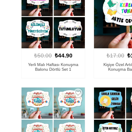
₺50.00
₺44.90
₺17.00
₺
Yerli Malı Haftası Konuşma
Kişiye Özel Art
Balonu Dörtlü Set 1
Konuşma Ba