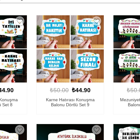
44.90
₺50.00
₺44.90
₺50.
 Konuşma
Karne Hatırası Konuşma
Mezuniye
ü Set 8
Balonu Dörtlü Set 9
Balonu