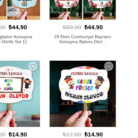
00
₺44.90
₺50.00
₺44.90
aşladım Konuşma
29 Ekim Cumhuriyet Bayramı
 Dörtlü Set 11
Konuşma Balonu Dört...
00
₺14.90
₺17.00
₺14.90