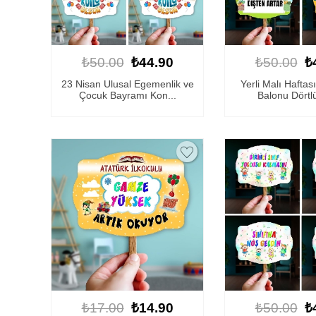
₺50.00
₺44.90
₺50.00
₺
23 Nisan Ulusal Egemenlik ve
Yerli Malı Hafta
Çocuk Bayramı Kon...
Balonu Dörtl
₺17.00
₺14.90
₺50.00
₺