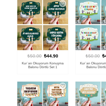
₺50.00
₺44.90
₺50.00
₺
Kur`an Okuyorum Konuşma
Kur`an Okuyoru
Balonu Dörtlü Set 1
Balonu Dörtl