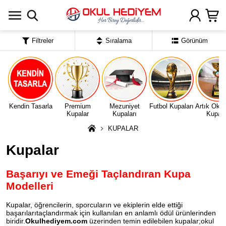
Uygulamada Aç
Filtreler
Sıralama
Görünüm
Kendin Tasarla
Premium
Mezuniyet
Futbol Kupaları
Artık Oku
Kupalar
Kupaları
Kupala
KUPALAR
Kupalar
Başarıyı ve Emeği Taçlandıran Kupa
Modelleri
Kupalar, öğrencilerin, sporcuların ve ekiplerin elde ettiği
başarılarıtaçlandırmak için kullanılan en anlamlı ödül ürünlerinden
biridir.
Okulhediyem.com
üzerinden temin edilebilen kupalar;okul