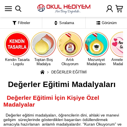
Uygulamada Aç
Filtreler
Sıralama
Görünüm
Kendin Tasarla
Toptan Boş
Artık
Mezuniyet
Anneler 
- Logolu
Madalya
Okuyorum
Madalyaları
Madalyal
DEĞERLER EĞİTİMİ
Değerler Eğitimi Madalyaları
Değerler Eğitimi İçin Kişiye Özel
Madalyalar
Değerler eğitimi madalyaları, öğrencilerin dini, ahlaki ve manevi
gelişim süreçlerinde gösterdikleri başarıları ödüllendirmek
amacıyla hazırlanan anlamlı madalyalardır. “Kuran Okuyorum” ve