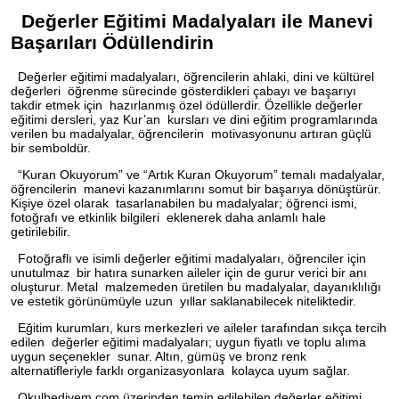
Değerler Eğitimi Madalyaları ile Manevi
Başarıları Ödüllendirin
Değerler eğitimi madalyaları, öğrencilerin ahlaki, dini ve kültürel
değerleri öğrenme sürecinde gösterdikleri çabayı ve başarıyı
takdir etmek için hazırlanmış özel ödüllerdir. Özellikle değerler
eğitimi dersleri, yaz Kur’an kursları ve dini eğitim programlarında
verilen bu madalyalar, öğrencilerin motivasyonunu artıran güçlü
bir semboldür.
“Kuran Okuyorum” ve “Artık Kuran Okuyorum” temalı madalyalar,
öğrencilerin manevi kazanımlarını somut bir başarıya dönüştürür.
Kişiye özel olarak tasarlanabilen bu madalyalar; öğrenci ismi,
fotoğrafı ve etkinlik bilgileri eklenerek daha anlamlı hale
getirilebilir.
Fotoğraflı ve isimli değerler eğitimi madalyaları, öğrenciler için
unutulmaz bir hatıra sunarken aileler için de gurur verici bir anı
oluşturur. Metal malzemeden üretilen bu madalyalar, dayanıklılığı
ve estetik görünümüyle uzun yıllar saklanabilecek niteliktedir.
Eğitim kurumları, kurs merkezleri ve aileler tarafından sıkça tercih
edilen değerler eğitimi madalyaları; uygun fiyatlı ve toplu alıma
uygun seçenekler sunar. Altın, gümüş ve bronz renk
alternatifleriyle farklı organizasyonlara kolayca uyum sağlar.
Okulhediyem.com üzerinden temin edilebilen değerler eğitimi