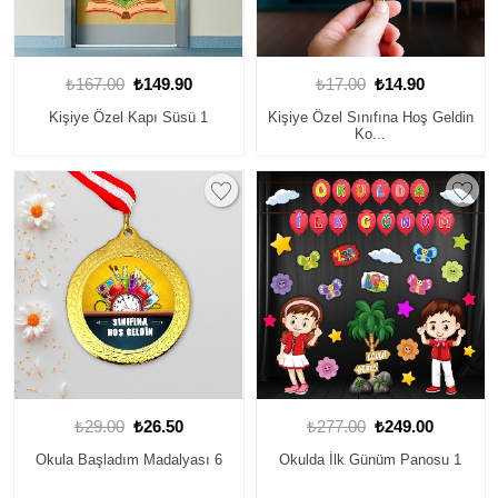
₺167.00
₺149.90
₺17.00
₺14.90
Kişiye Özel Kapı Süsü 1
Kişiye Özel Sınıfına Hoş Geldin
Ko...
₺29.00
₺26.50
₺277.00
₺249.00
Okula Başladım Madalyası 6
Okulda İlk Günüm Panosu 1