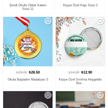
Şimdi Okullu Olduk Kalem
Kişiye Özel Kapı Süsü 2
Süsü 11
₺29.00
₺26.50
₺14.00
₺12.90
Okula Başladım Madalyası 5
Kişiye Özel Sınıfına Hoşgeldin
Roz...