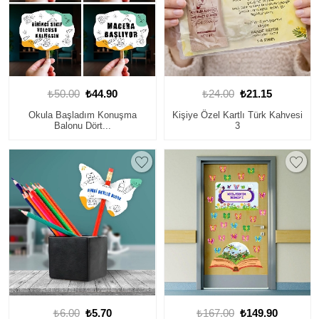
₺50.00
₺44.90
₺24.00
₺21.15
Okula Başladım Konuşma
Kişiye Özel Kartlı Türk Kahvesi
Balonu Dört...
3
₺6.00
₺5.70
₺167.00
₺149.90