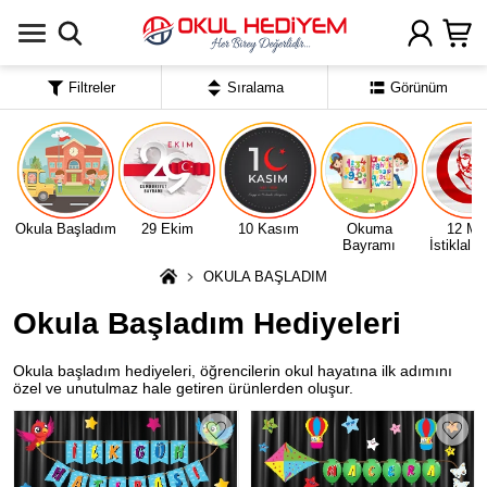
Uygulamada Aç
Filtreler
Sıralama
Görünüm
Okula Başladım
29 Ekim
10 Kasım
Okuma
12 Ma
Bayramı
İstiklal 
OKULA BAŞLADIM
Okula Başladım Hediyeleri
Okula başladım hediyeleri, öğrencilerin okul hayatına ilk adımını
özel ve unutulmaz hale getiren ürünlerden oluşur.