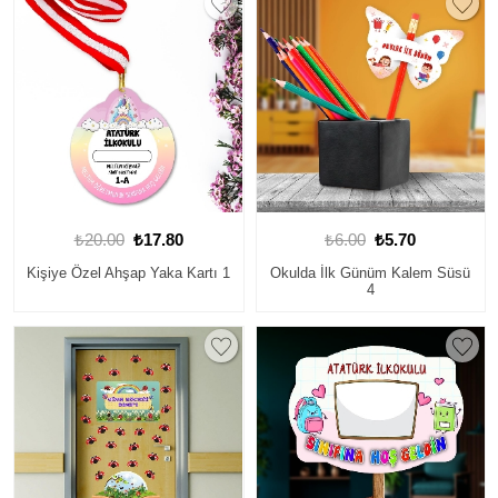
₺20.00
₺17.80
₺6.00
₺5.70
Kişiye Özel Ahşap Yaka Kartı 1
Okulda İlk Günüm Kalem Süsü
4