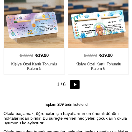
₺22.00
₺19.90
₺22.00
₺19.90
Kişiye Özel Kartlı Tohumlu
Kişiye Özel Kartlı Tohumlu
Kalem 5
Kalem 6
1 / 6
Toplam
209
ürün listelendi
Okula başlamak, öğrenciler için hayatlarının en önemli dönüm
noktalarından biridir. Bu süreçte verilen hediyeler, çocukların okula
uyumunu kolaylaştırır.
Okula başladım temalı magnetler, belgeler, taçlar, rozetler ve kişiye