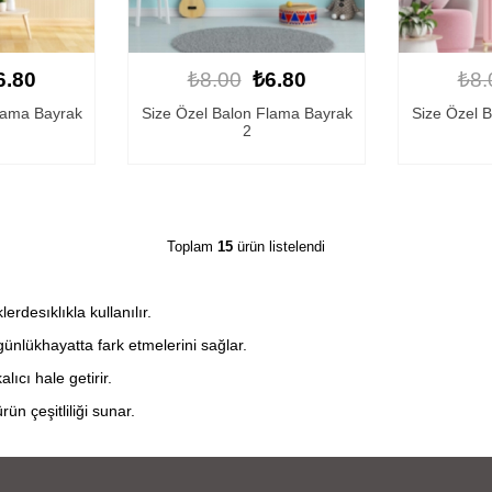
6.80
₺8.00
₺6.80
₺8.
lama Bayrak
Size Özel Balon Flama Bayrak
Size Özel 
2
Toplam
15
ürün listelendi
erdesıklıkla kullanılır.
 günlükhayatta fark etmelerini sağlar.
lıcı hale getirir.
ün çeşitliliği sunar.