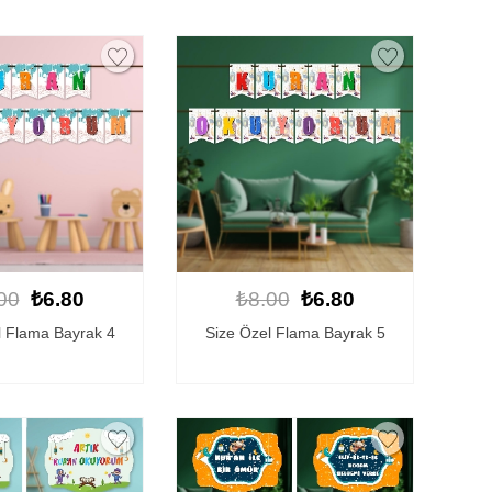
00
₺6.80
₺8.00
₺6.80
l Flama Bayrak 4
Size Özel Flama Bayrak 5