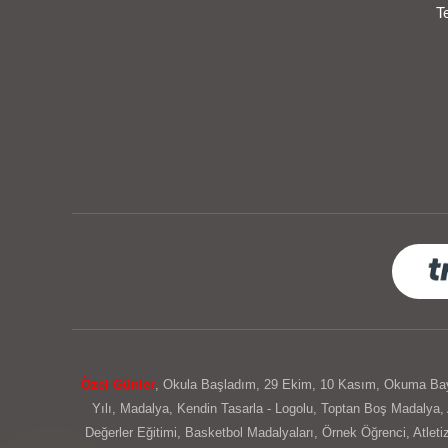
T
Özel Günler
,
Okula Başladım
,
29 Ekim
,
10 Kasım
,
Okuma Ba
Yılı
,
Madalya
,
Kendin Tasarla - Logolu
,
Toptan Boş Madalya
,
Değerler Eğitimi
,
Basketbol Madalyaları
,
Örnek Öğrenci
,
Atlet