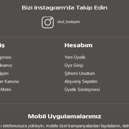
Bizi Instagram’da Takip Edin
okul_hediyem
iş
Hesabım
eşmesi
Yeni Üyelik
itikamız
Üye Girişi
ğişim
Şifremi Unuttum
iler Kanunu
Alışveriş Sepetim
 Metni
Üyelik Sözleşmesi
Mobil Uygulamalarımız
telefonunuza yükleyin, mobile özel kampanyalardan faydalanın, daha 