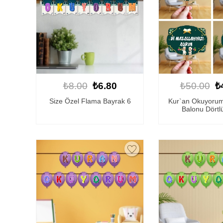
₺8.00
₺6.80
₺50.00
₺
Size Özel Flama Bayrak 6
Kur`an Okuyoru
Balonu Dörtl