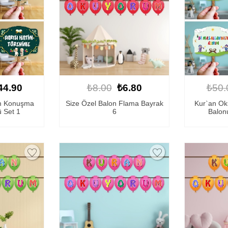
44.90
₺8.00
₺6.80
₺50.
m Konuşma
Size Özel Balon Flama Bayrak
Kur`an O
ü Set 1
6
Balonu