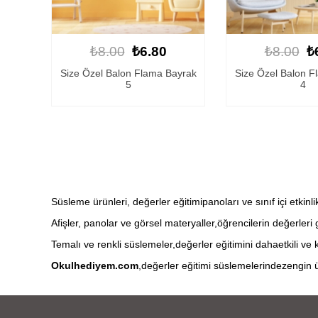
₺8.00
₺6.80
₺8.00
₺
Size Özel Balon Flama Bayrak
Size Özel Balon F
5
4
Süsleme ürünleri, değerler eğitimipanoları ve sınıf içi etkinlikl
Afişler, panolar ve görsel materyaller,öğrencilerin değerleri
Temalı ve renkli süslemeler,değerler eğitimini dahaetkili ve ka
Okulhediyem.com
,değerler eğitimi süslemelerindezengin ür