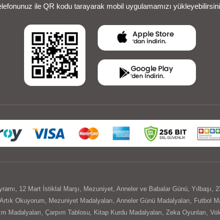
elefonunuz ile QR kodu tarayarak mobil uygulamamızı yükleyebilirsini
yramı
,
12 Mart İstiklal Marşı
,
Mezuniyet
,
Anneler ve Babalar Günü
,
Yılbaşı
,
2
Artık Okuyorum
,
Mezuniyet Madalyaları
,
Anneler Günü Madalyaları
,
Futbol Ma
izm Madalyaları
,
Çarpım Tablosu
,
Kitap Kurdu Madalyaları
,
Zeka Oyunları
,
Vol