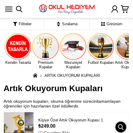
Uygulamada Aç
Filtreler
Sıralama
Görünüm
Kendin Tasarla
Premium
Mezuniyet
Futbol Kupaları
Artık Oku
Kupalar
Kupaları
Kupala
ARTIK OKUYORUM KUPALARI
Artık Okuyorum Kupaları
Artık okuyorum kupaları, okuma öğrenme sürecinitamamlayan
öğrenciler için hazırlanan özel ödüllerdir.
Kişiye Özel Artık Okuyorum Kupası 1
₺249.00