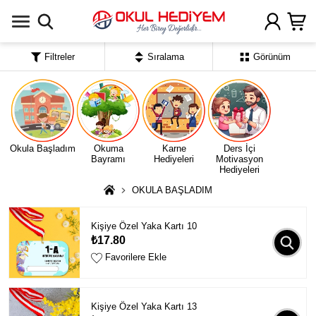
Uygulamada Aç
Filtreler
Sıralama
Görünüm
Okula Başladım
Okuma
Karne
Ders İçi
Bayramı
Hediyeleri
Motivasyon
Hediyeleri
OKULA BAŞLADIM
Kişiye Özel Yaka Kartı 10
₺17.80
Favorilere Ekle
Kişiye Özel Yaka Kartı 13