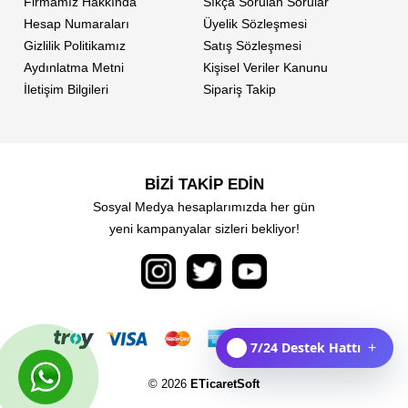
Firmamız Hakkında
Sıkça Sorulan Sorular
Hesap Numaraları
Üyelik Sözleşmesi
Gizlilik Politikamız
Satış Sözleşmesi
Aydınlatma Metni
Kişisel Veriler Kanunu
İletişim Bilgileri
Sipariş Takip
BİZİ TAKİP EDİN
Sosyal Medya hesaplarımızda her gün
yeni kampanyalar sizleri bekliyor!
7/24 Destek Hattı
+
© 2026
ETicaretSoft