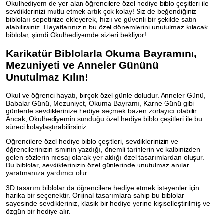
Okulhediyem de yer alan öğrencilere özel hediye biblo çeşitleri ile
sevdiklerinizi mutlu etmek artık çok kolay! Siz de beğendiğiniz
bibloları sepetinize ekleyerek, hızlı ve güvenli bir şekilde satın
alabilirsiniz. Hayatlarınızın bu özel dönemlerini unutulmaz kılacak
biblolar, şimdi Okulhediyemde sizleri bekliyor!
Karikatür Biblolarla Okuma Bayramını,
Mezuniyeti ve Anneler Gününü
Unutulmaz Kılın!
Okul ve öğrenci hayatı, birçok özel günle doludur. Anneler Günü,
Babalar Günü, Mezuniyet, Okuma Bayramı, Karne Günü gibi
günlerde sevdiklerinize hediye seçmek bazen zorlayıcı olabilir.
Ancak, Okulhediyemin sunduğu özel hediye biblo çeşitleri ile bu
süreci kolaylaştırabilirsiniz.
Öğrencilere özel hediye biblo çeşitleri, sevdiklerinizin ve
öğrencilerinizin isminin yazdığı, önemli tarihlerin ve kalbinizden
gelen sözlerin mesaj olarak yer aldığı özel tasarımlardan oluşur.
Bu biblolar, sevdiklerinizin özel günlerinde unutulmaz anılar
yaratmanıza yardımcı olur.
3D tasarım biblolar da öğrencilere hediye etmek isteyenler için
harika bir seçenektir. Orijinal tasarımlara sahip bu biblolar
sayesinde sevdikleriniz, klasik bir hediye yerine kişiselleştirilmiş ve
özgün bir hediye alır.