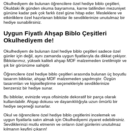
Okulhediyem de bulunan öğrencilere özel hediye biblo çeşitleri,
Okuldaki ilk günden okuma bayramına, karne tatilinden mezuniyet
gününe kadar pek çok farklı özel güne hitap eder. Mesleklere ve
etkinliklere özel hazırlanan biblolar ile sevdiklerinize unutulmaz bir
hediye sunabilirsiniz.
Uygun Fiyatlı Ahşap Biblo Çeşitleri
Okulhediyem de!
Okulhediyem de bulunan özel hediye biblo çeşitleri sadece özel
günler için değil, aynı zamanda uygun fiyatlarıyla da dikkat çekiyor.
Biblolarımız, yüksek kaliteli ahşap MDF malzemeden üretilmiştir ve
şık bir görünüme sahiptir.
Öğrencilere özel hediye biblo çeşitleri arasında bulunan üç boyutlu
tasarım biblolar, ahşap MDF malzemeden yapılmıştır. Özgün
tasarımları ve kişiselleştirme seçenekleriyle sevdiklerinize
benzersiz bir hediye sunar.
Bu biblolar, evinizde veya ofisinizde dekoratif bir parça olarak
kullanılabilir. Ahşap dokusu ve dayanıklılığıyla uzun ömürlü bir
hediye seçeneği sunarlar.
Okul ve öğrencilere özel hediye biblo çeşitlerini incelemek ve
uygun fiyatlarla satın almak için Okulhediyemi ziyaret edebilirsiniz.
Sevdiklerinizi mutlu etmenin ve onların özel günlerini unutulmaz
kılmanın keyfini çıkarın!