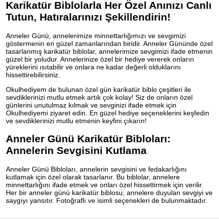
Karikatür Biblolarla Her Özel Anınızı Canlı
Tutun, Hatıralarınızı Şekillendirin!
Anneler Günü, annelerimize minnettarlığımızı ve sevgimizi
göstermenin en güzel zamanlarından biridir. Anneler Gününde özel
tasarlanmış karikatür biblolar, annelerimize sevgimizi ifade etmenin
güzel bir yoludur. Annelerinize özel bir hediye vererek onların
yüreklerini ısıtabilir ve onlara ne kadar değerli olduklarını
hissettirebilirsiniz.
Okulhediyem de bulunan özel gün karikatür biblo çeşitleri ile
sevdiklerinizi mutlu etmek artık çok kolay! Siz de onların özel
günlerini unutulmaz kılmak ve sevginizi ifade etmek için
Okulhediyemi ziyaret edin. En güzel hediye seçeneklerini keşfedin
ve sevdiklerinizi mutlu etmenin keyfini çıkarın!
Anneler Günü Karikatür Bibloları:
Annelerin Sevgisini Kutlama
Anneler Günü Bibloları, annelerin sevgisini ve fedakarlığını
kutlamak için özel olarak tasarlanır. Bu biblolar, annelere
minnettarlığını ifade etmek ve onları özel hissettirmek için verilir.
Her bir anneler günü karikatür biblosu, annelere duyulan sevgiyi ve
saygıyı yansıtır. Fotoğraflı ve isimli seçenekleri de bulunmaktadır.