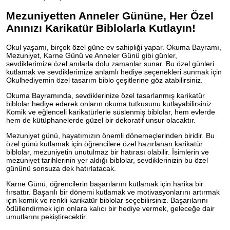
Mezuniyetten Anneler Gününe, Her Özel
Anınızı Karikatür Biblolarla Kutlayın!
Okul yaşamı, birçok özel güne ev sahipliği yapar. Okuma Bayramı,
Mezuniyet, Karne Günü ve Anneler Günü gibi günler,
sevdiklerimize özel anılarla dolu zamanlar sunar. Bu özel günleri
kutlamak ve sevdiklerimize anlamlı hediye seçenekleri sunmak için
Okulhediyemin özel tasarım biblo çeşitlerine göz atabilirsiniz.
Okuma Bayramında, sevdiklerinize özel tasarlanmış karikatür
biblolar hediye ederek onların okuma tutkusunu kutlayabilirsiniz.
Komik ve eğlenceli karikatürlerle süslenmiş biblolar, hem evlerde
hem de kütüphanelerde güzel bir dekoratif unsur olacaktır.
Mezuniyet günü, hayatımızın önemli dönemeçlerinden biridir. Bu
özel günü kutlamak için öğrencilere özel hazırlanan karikatür
biblolar, mezuniyetin unutulmaz bir hatırası olabilir. İsimlerin ve
mezuniyet tarihlerinin yer aldığı biblolar, sevdiklerinizin bu özel
gününü sonsuza dek hatırlatacak.
Karne Günü, öğrencilerin başarılarını kutlamak için harika bir
fırsattır. Başarılı bir dönemi kutlamak ve motivasyonlarını artırmak
için komik ve renkli karikatür biblolar seçebilirsiniz. Başarılarını
ödüllendirmek için onlara kalıcı bir hediye vermek, geleceğe dair
umutlarını pekiştirecektir.