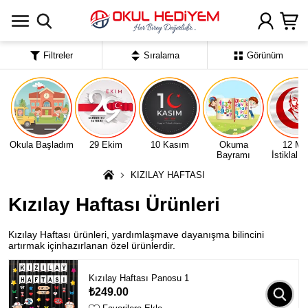
Uygulamada Aç
Filtreler
Sıralama
Görünüm
Okula Başladım
29 Ekim
10 Kasım
Okuma
12 Ma
Bayramı
İstiklal 
KIZILAY HAFTASI
Kızılay Haftası Ürünleri
Kızılay Haftası ürünleri, yardımlaşmave dayanışma bilincini
artırmak içinhazırlanan özel ürünlerdir.
Kızılay Haftası Panosu 1
₺249.00