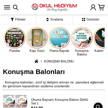
Uygulamada Aç
Filtreler
Sıralama
Görünüm
Panolar
Kapı Süsü
Flama Bayrak
Konuşma
Kalem Sü
Balonu
KONUŞMA BALONU
Konuşma Balonları
Konuşma balonları, sınıf içi iletişimi artıran ve panolara eğlenceli
bir görünüm kazandıran süsleme ürünleridir.
Okuma Bayramı Konuşma Balonu Dörtlü
Set 1