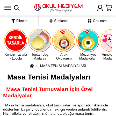
Uygulamada Aç
Filtreler
Sıralama
Görünüm
Kendin Tasarla
Toptan Boş
Artık
Mezuniyet
Anneler 
- Logolu
Madalya
Okuyorum
Madalyaları
Madalyal
MASA TENİSİ MADALYALARI
Masa Tenisi Madalyaları
Masa Tenisi Turnuvaları İçin Özel
Madalyalar
Masa tenisi madalyaları, okul turnuvaları ve spor etkinliklerinde
gösterilen başarıyı ödüllendirmek için verilen anlamlı ödüllerdir.
Hız, refleks ve stratejinin ön planda olduğu masa tenisi