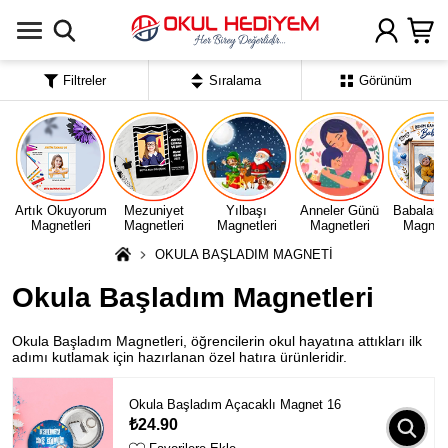
Uygulamada Aç
Filtreler
Sıralama
Görünüm
Artık Okuyorum
Mezuniyet
Yılbaşı
Anneler Günü
Babalar 
Magnetleri
Magnetleri
Magnetleri
Magnetleri
Magnetl
OKULA BAŞLADIM MAGNETİ
Okula Başladım Magnetleri
Okula Başladım Magnetleri, öğrencilerin okul hayatına attıkları ilk
adımı kutlamak için hazırlanan özel hatıra ürünleridir.
Okula Başladım Açacaklı Magnet 16
₺24.90