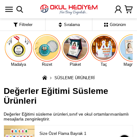
Uygulamada Aç
Filtreler
Sıralama
Görünüm
Madalya
Rozet
Plaket
Taç
Magnet
SÜSLEME ÜRÜNLERİ
Değerler Eğitimi Süsleme
Ürünleri
Değerler Eğitimi süsleme ürünleri,sınıf ve okul ortamlarınıanlamlı
mesajlarla zenginleştirir.
Size Özel Flama Bayrak 1