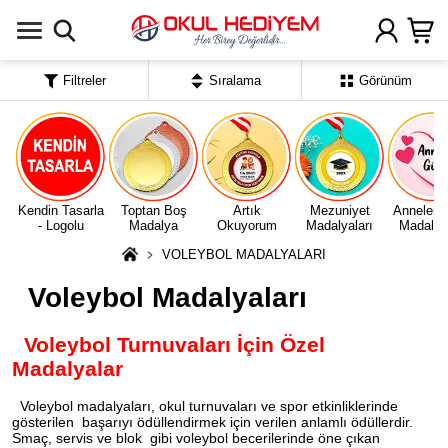
Uygulamada Aç
Filtreler
Sıralama
Görünüm
Kendin Tasarla
Toptan Boş
Artık
Mezuniyet
Anneler 
- Logolu
Madalya
Okuyorum
Madalyaları
Madalyal
VOLEYBOL MADALYALARI
Voleybol Madalyaları
Voleybol Turnuvaları İçin Özel
Madalyalar
Voleybol madalyaları, okul turnuvaları ve spor etkinliklerinde
gösterilen başarıyı ödüllendirmek için verilen anlamlı ödüllerdir.
Smaç, servis ve blok gibi voleybol becerilerinde öne çıkan