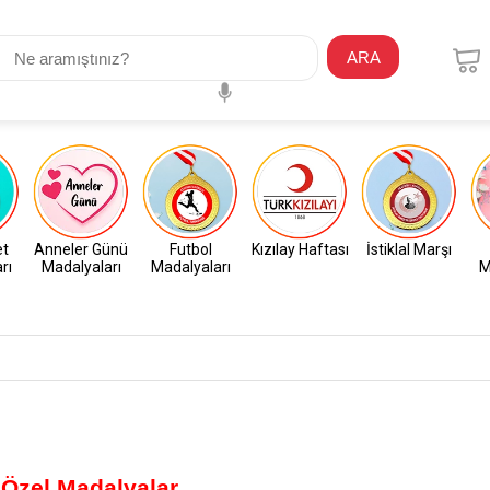
ARA
et
Anneler Günü
Futbol
Kızılay Haftası
İstiklal Marşı
rı
Madalyaları
Madalyaları
M
 Özel Madalyalar