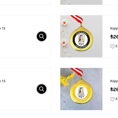
ı 13
Kişi
₺2
Fa
ı 15
Kişi
₺2
Fa