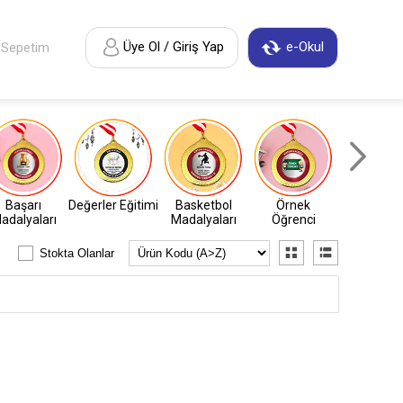
Üye Ol / Giriş Yap
e-Okul
Sepetim
Başarı
Değerler Eğitimi
Basketbol
Örnek
Atletiz
adalyaları
Madalyaları
Öğrenci
Madalyal
Stokta Olanlar