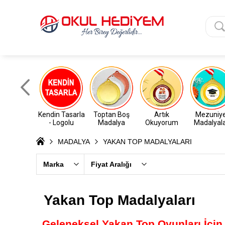
Kendin Tasarla
Toptan Boş
Artık
Mezuniy
- Logolu
Madalya
Okuyorum
Madalyala
MADALYA
YAKAN TOP MADALYALARI
Marka
Fiyat Aralığı
Yakan Top Madalyaları
Geleneksel Yakan Top Oyunları İçin