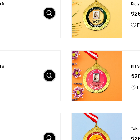
ı 6
Kişi
₺2
Fa
ı 8
Kişi
₺2
Fa
Yaka
₺2