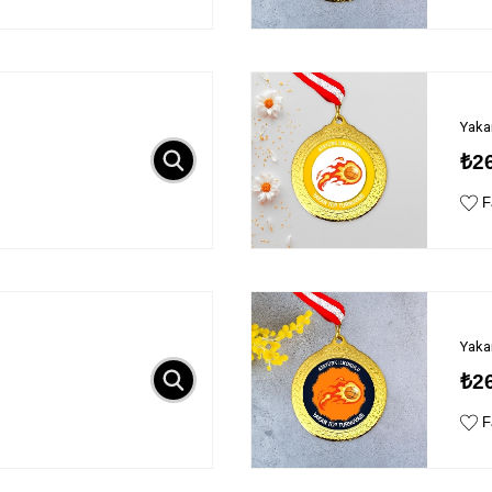
Yaka
₺2
Fa
Yaka
₺2
Fa