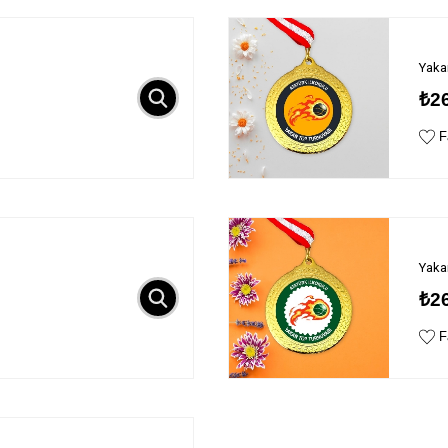
Yaka
₺2
Fa
Yaka
₺2
Fa