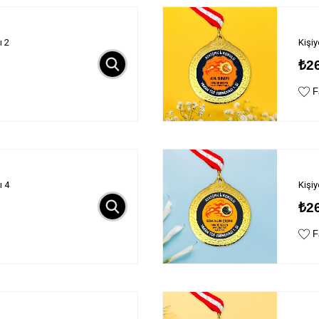
ı 2
Kişi
₺2
Fa
ı 4
Kişi
₺2
Fa