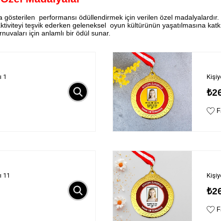
gösterilen performansı ödüllendirmek için verilen özel madalyalardır.
tiviteyi teşvik ederken geleneksel oyun kültürünün yaşatılmasına katkı s
nuvaları için anlamlı bir ödül sunar.
ı 1
Kişi
₺2
Fa
ı 11
Kişi
₺2
Fa