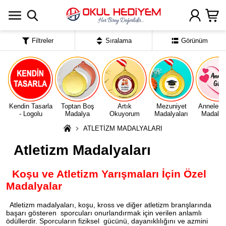
Uygulamada Aç
Filtreler
Sıralama
Görünüm
Kendin Tasarla
Toptan Boş
Artık
Mezuniyet
Anneler 
- Logolu
Madalya
Okuyorum
Madalyaları
Madalyal
ATLETİZM MADALYALARI
Atletizm Madalyaları
Koşu ve Atletizm Yarışmaları İçin Özel
Madalyalar
Atletizm madalyaları, koşu, kross ve diğer atletizm branşlarında
başarı gösteren sporcuları onurlandırmak için verilen anlamlı
ödüllerdir. Sporcuların fiziksel gücünü, dayanıklılığını ve azmini