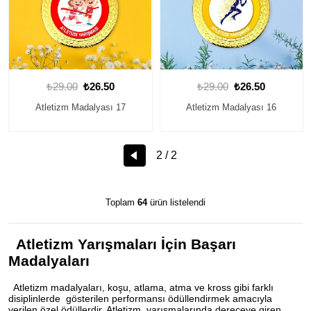
₺29.00
₺26.50
₺29.00
₺26.50
Atletizm Madalyası 17
Atletizm Madalyası 16
2 / 2
Toplam
64
ürün listelendi
Atletizm Yarışmaları İçin Başarı
Madalyaları
Atletizm madalyaları, koşu, atlama, atma ve kross gibi farklı
disiplinlerde gösterilen performansı ödüllendirmek amacıyla
verilen özel ödüllerdir. Atletizm yarışmalarında dereceye giren