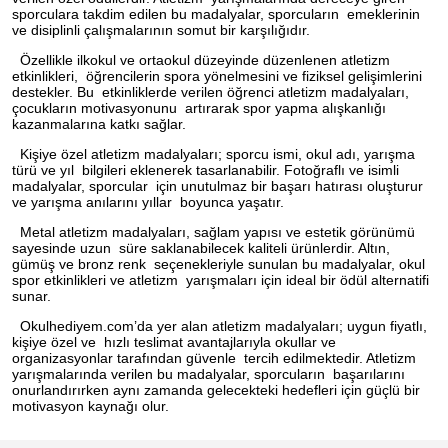
sporculara takdim edilen bu madalyalar, sporcuların emeklerinin
ve disiplinli çalışmalarının somut bir karşılığıdır.
Özellikle ilkokul ve ortaokul düzeyinde düzenlenen atletizm
etkinlikleri, öğrencilerin spora yönelmesini ve fiziksel gelişimlerini
destekler. Bu etkinliklerde verilen öğrenci atletizm madalyaları,
çocukların motivasyonunu artırarak spor yapma alışkanlığı
kazanmalarına katkı sağlar.
Kişiye özel atletizm madalyaları; sporcu ismi, okul adı, yarışma
türü ve yıl bilgileri eklenerek tasarlanabilir. Fotoğraflı ve isimli
madalyalar, sporcular için unutulmaz bir başarı hatırası oluşturur
ve yarışma anılarını yıllar boyunca yaşatır.
Metal atletizm madalyaları, sağlam yapısı ve estetik görünümü
sayesinde uzun süre saklanabilecek kaliteli ürünlerdir. Altın,
gümüş ve bronz renk seçenekleriyle sunulan bu madalyalar, okul
spor etkinlikleri ve atletizm yarışmaları için ideal bir ödül alternatifi
sunar.
Okulhediyem.com’da yer alan atletizm madalyaları; uygun fiyatlı,
kişiye özel ve hızlı teslimat avantajlarıyla okullar ve
organizasyonlar tarafından güvenle tercih edilmektedir. Atletizm
yarışmalarında verilen bu madalyalar, sporcuların başarılarını
onurlandırırken aynı zamanda gelecekteki hedefleri için güçlü bir
motivasyon kaynağı olur.