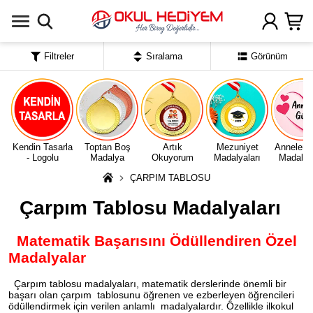
Uygulamada Aç
Filtreler
Sıralama
Görünüm
Kendin Tasarla
Toptan Boş
Artık
Mezuniyet
Anneler 
- Logolu
Madalya
Okuyorum
Madalyaları
Madalyal
ÇARPIM TABLOSU
Çarpım Tablosu Madalyaları
Matematik Başarısını Ödüllendiren Özel
Madalyalar
Çarpım tablosu madalyaları, matematik derslerinde önemli bir
başarı olan çarpım tablosunu öğrenen ve ezberleyen öğrencileri
ödüllendirmek için verilen anlamlı madalyalardır. Özellikle ilkokul