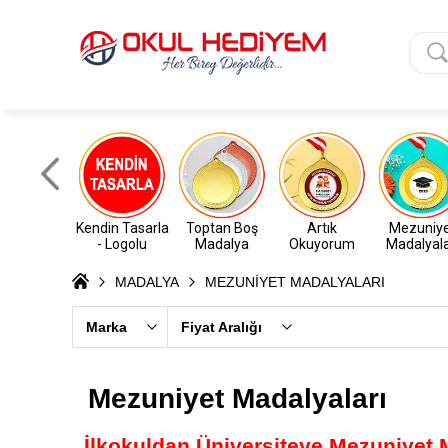
Kendin Tasarla
Toptan Boş
Artık
Mezuniy
- Logolu
Madalya
Okuyorum
Madalyala
MADALYA
MEZUNİYET MADALYALARI
Marka
Fiyat Aralığı
Mezuniyet Madalyaları
İlkokuldan Üniversiteye Mezuniyet 