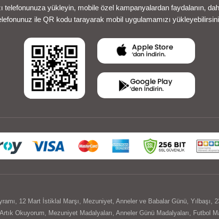
telefonunuza yükleyin, mobile özel kampanyalardan faydalanın, daha 
elefonunuz ile QR kodu tarayarak mobil uygulamamızı yükleyebilirsini
yramı
,
12 Mart İstiklal Marşı
,
Mezuniyet
,
Anneler ve Babalar Günü
,
Yılbaşı
,
2
Artık Okuyorum
,
Mezuniyet Madalyaları
,
Anneler Günü Madalyaları
,
Futbol Ma