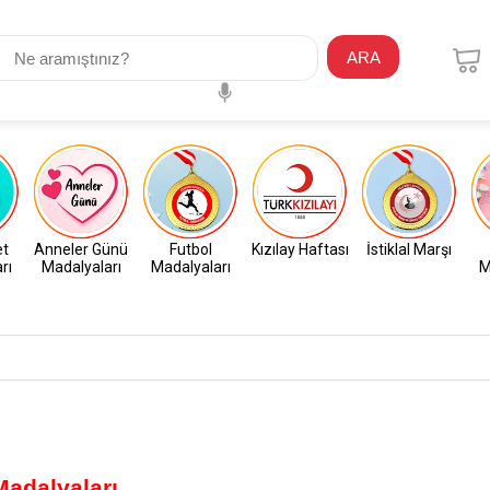
ARA
et
Anneler Günü
Futbol
Kızılay Haftası
İstiklal Marşı
rı
Madalyaları
Madalyaları
M
Madalyaları