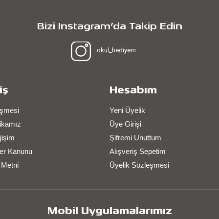
Bizi Instagram’da Takip Edin
okul_hediyem
iş
Hesabım
eşmesi
Yeni Üyelik
itikamız
Üye Girişi
ğişim
Şifremi Unuttum
iler Kanunu
Alışveriş Sepetim
 Metni
Üyelik Sözleşmesi
Mobil Uygulamalarımız