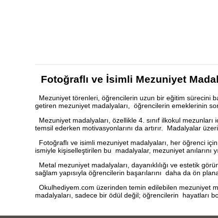
Fotoğraflı ve İsimli Mezuniyet Mada
Mezuniyet törenleri, öğrencilerin uzun bir eğitim sürecini 
getiren mezuniyet madalyaları, öğrencilerin emeklerinin somu
Mezuniyet madalyaları, özellikle 4. sınıf ilkokul mezunları
temsil ederken motivasyonlarını da artırır. Madalyalar üzerin
Fotoğraflı ve isimli mezuniyet madalyaları, her öğrenci içi
ismiyle kişiselleştirilen bu madalyalar, mezuniyet anılarını 
Metal mezuniyet madalyaları, dayanıklılığı ve estetik görün
sağlam yapısıyla öğrencilerin başarılarını daha da ön plana 
Okulhediyem.com üzerinden temin edilebilen mezuniyet madaly
madalyaları, sadece bir ödül değil; öğrencilerin hayatları bo