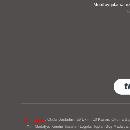
Mobil uygulamamızı 
T
Özel Günler
,
Okula Başladım
,
29 Ekim
,
10 Kasım
,
Okuma Ba
Yılı
,
Madalya
,
Kendin Tasarla - Logolu
,
Toptan Boş Madalya
,