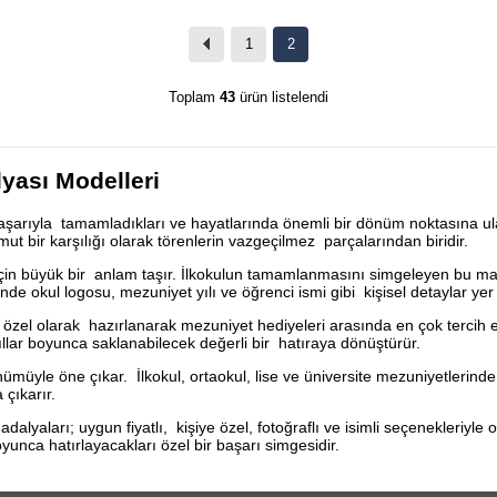
1
2
Toplam
43
ürün listelendi
lyası Modelleri
başarıyla tamamladıkları ve hayatlarında önemli bir dönüm noktasına ula
t bir karşılığı olarak törenlerin vazgeçilmez parçalarından biridir.
 için büyük bir anlam taşır. İlkokulun tamamlanmasını simgeleyen bu mad
de okul logosu, mezuniyet yılı ve öğrenci ismi gibi kişisel detaylar yer a
n özel olarak hazırlanarak mezuniyet hediyeleri arasında en çok tercih e
yıllar boyunca saklanabilecek değerli bir hatıraya dönüştürür.
ümüyle öne çıkar. İlkokul, ortaokul, lise ve üniversite mezuniyetlerind
çıkarır.
aları; uygun fiyatlı, kişiye özel, fotoğraflı ve isimli seçenekleriyle 
yunca hatırlayacakları özel bir başarı simgesidir.