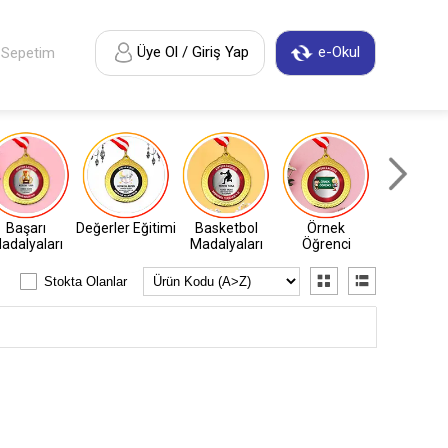
Üye Ol / Giriş Yap
e-Okul
Sepetim
Başarı
Değerler Eğitimi
Basketbol
Örnek
Atletiz
adalyaları
Madalyaları
Öğrenci
Madalyal
Stokta Olanlar