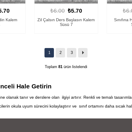
5.70
₺6.00
₺5.70
₺6.
din Kalem
Zil Çalsın Ders Başlasın Kalem
Sınıfına 
4
Süsü 7
1
2
3
Toplam
81
ürün listelendi
nceli Hale Getirin
ne olanak tanır ve derslere olan ilgiyi artırır. Renkli ve temalı tasarım
lerin okula uyum sürecini kolaylaştırır ve sınıf ortamını daha sıcak hale