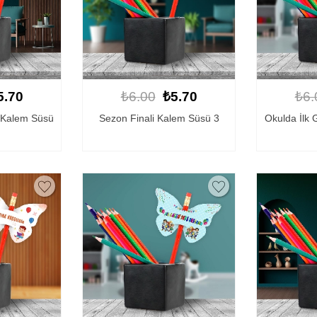
5.70
₺6.00
₺5.70
₺6.
 Kalem Süsü
Sezon Finali Kalem Süsü 3
Okulda İlk