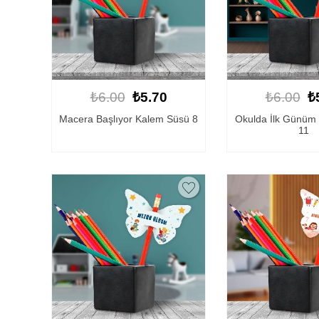
₺6.00
₺5.70
₺6.00
₺
Macera Başlıyor Kalem Süsü 8
Okulda İlk Günüm
11