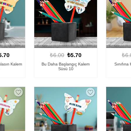
5.70
₺6.00
₺5.70
₺6.
şlasın Kalem
Bu Daha Başlangıç Kalem
Sınıfına
8
Süsü 10