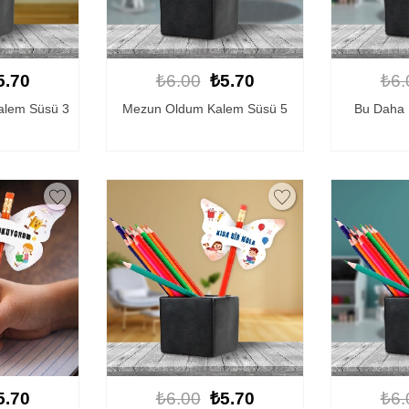
5.70
₺6.00
₺5.70
₺6.
alem Süsü 3
Mezun Oldum Kalem Süsü 5
Bu Daha 
5.70
₺6.00
₺5.70
₺6.