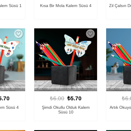
alem Süsü 1
Kısa Bir Mola Kalem Süsü 4
Zil Çalsın 
5.70
₺6.00
₺5.70
₺6.
lem Süsü 4
Şimdi Okullu Olduk Kalem
Artık Okuy
Süsü 10