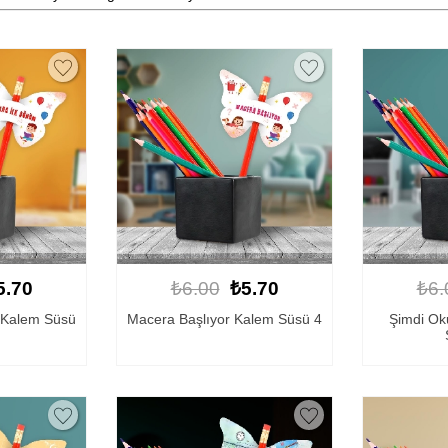
5.70
₺6.00
₺5.70
₺6.
 Kalem Süsü
Macera Başlıyor Kalem Süsü 4
Şimdi Ok