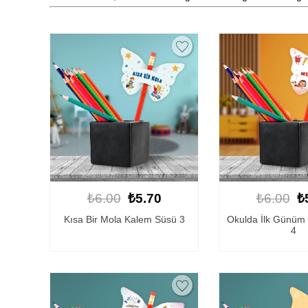
₺6.00
₺5.70
₺6.00
₺
Kısa Bir Mola Kalem Süsü 3
Okulda İlk Günüm
4