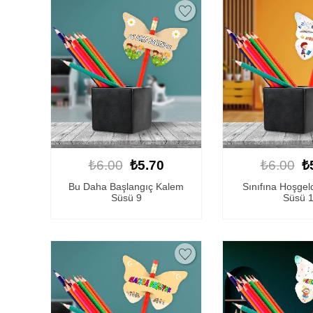
₺6.00
₺5.70
₺6.00
₺
Bu Daha Başlangıç Kalem
Sınıfına Hoşgel
Süsü 9
Süsü 