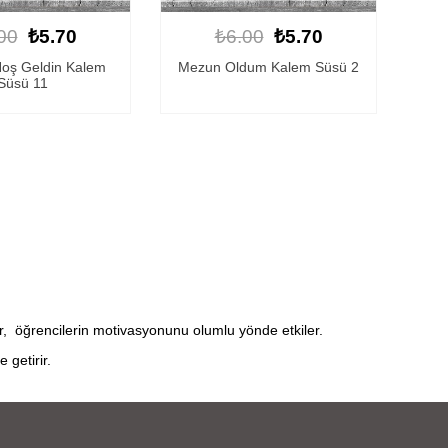
00
₺5.70
₺6.00
₺5.70
Hoş Geldin Kalem
Mezun Oldum Kalem Süsü 2
Süsü 11
lar, öğrencilerin motivasyonunu olumlu yönde etkiler.
 getirir.