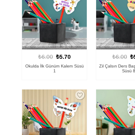
₺6.00
₺5.70
₺6.00
₺
Okulda İlk Günüm Kalem Süsü
Zil Çalsın Ders Ba
1
Süsü 