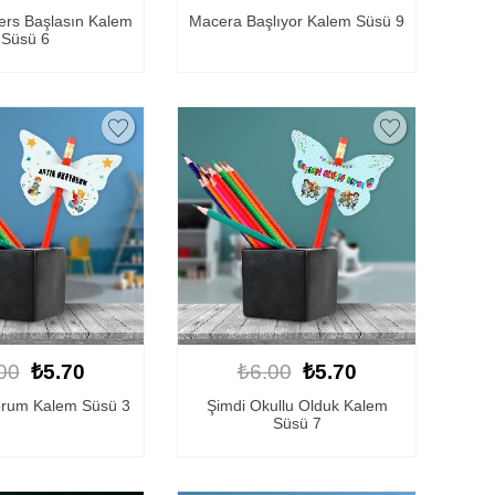
Ders Başlasın Kalem
Macera Başlıyor Kalem Süsü 9
Süsü 6
00
₺5.70
₺6.00
₺5.70
orum Kalem Süsü 3
Şimdi Okullu Olduk Kalem
Süsü 7