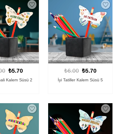
00
₺5.70
₺6.00
₺5.70
ali Kalem Süsü 2
İyi Tatiller Kalem Süsü 5