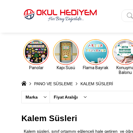
Panolar
Kapı Süsü
Flama Bayrak
Konuşm
Balonu
PANO VE SÜSLEME
KALEM SÜSLERİ
Marka
Fiyat Aralığı
Kalem Süsleri
Kalem süsleri, sınıf ortamını eğlenceli hale getiren ve öğren