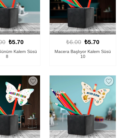
00
₺5.70
₺6.00
₺5.70
 Günüm Kalem Süsü
Macera Başlıyor Kalem Süsü
8
10