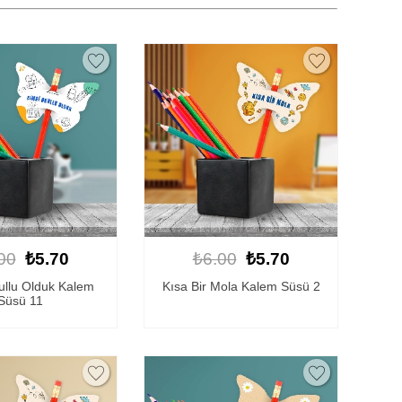
00
₺5.70
₺6.00
₺5.70
ullu Olduk Kalem
Kısa Bir Mola Kalem Süsü 2
Süsü 11