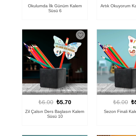
Okulumda İlk Günüm Kalem
Artık Okuyorum K
Süsü 6
₺6.00
₺5.70
₺6.00
₺
Zil Çalsın Ders Başlasın Kalem
Sezon Finali Ka
Süsü 10