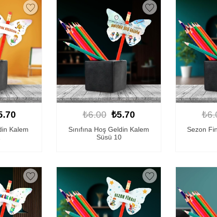
5.70
₺6.00
₺5.70
₺6.
din Kalem
Sınıfına Hoş Geldin Kalem
Sezon Fin
1
Süsü 10