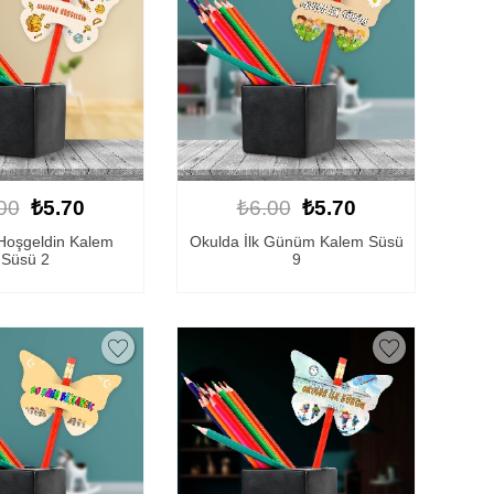
00
₺5.70
₺6.00
₺5.70
 Hoşgeldin Kalem
Okulda İlk Günüm Kalem Süsü
Süsü 2
9