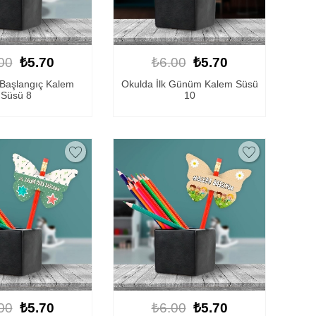
00
₺5.70
₺6.00
₺5.70
Başlangıç Kalem
Okulda İlk Günüm Kalem Süsü
Süsü 8
10
00
₺5.70
₺6.00
₺5.70