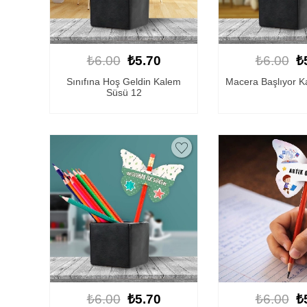
₺6.00
₺5.70
₺6.00
₺
Sınıfına Hoş Geldin Kalem
Macera Başlıyor K
Süsü 12
₺6.00
₺5.70
₺6.00
₺