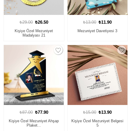
₺29.00
₺26.50
₺13.00
₺11.90
Kişiye Özel Mezuniyet
Mezuniyet Davetiyesi 3
Madalyası 21
₺87.00
₺77.90
₺15.00
₺13.90
Kişiye Özel Mezuniyet Ahşap
Kişiye Özel Mezuniyet Belgesi
Plaket...
5