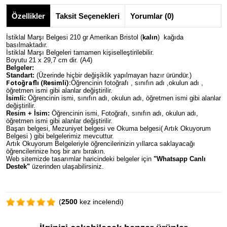
Özellikler
Taksit Seçenekleri
Yorumlar (0)
İstiklal Marşı Belgesi 210 gr Amerikan Bristol (
kalın
) kağıda
basılmaktadır.
İstiklal Marşı Belgeleri tamamen kişiselleştirilebilir.
Boyutu 21 x 29,7 cm dir. (A4)
Belgeler:
Standart:
(Üzerinde hiçbir değişiklik yapılmayan hazır üründür.)
Fotoğraflı (Resimli):
Öğrencinin fotoğrafı , sınıfın adı ,okulun adı ,
öğretmen ismi gibi alanlar değiştirilir.
İsimli:
Öğrencinin ismi, sınıfın adı, okulun adı, öğretmen ismi gibi alanlar
değiştirilir.
Resim + İsim:
Öğrencinin ismi, Fotoğrafı, sınıfın adı, okulun adı,
öğretmen ismi gibi alanlar değiştirilir.
Başarı belgesi, Mezuniyet belgesi ve Okuma belgesi( Artık Okuyorum
Belgesi ) gibi belgelerimiz mevcuttur.
Artık Okuyorum Belgeleriyle öğrencilerinizin yıllarca saklayacağı
öğrencilerinize hoş bir anı bırakın.
Web sitemizde tasarımlar haricindeki belgeler için
"Whatsapp Canlı
Destek"
üzerinden ulaşabilirsiniz.
(
2500
kez incelendi)