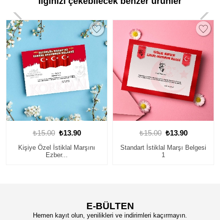
İlginizi çekebilecek benzer ürünler
90
₺15.00
₺13.90
₺15.00
₺13.90
 Marşını
Standart İstiklal Marşı Belgesi
Standart İstiklal Marşı 
1
2
E-BÜLTEN
Hemen kayıt olun, yenilikleri ve indirimleri kaçırmayın.