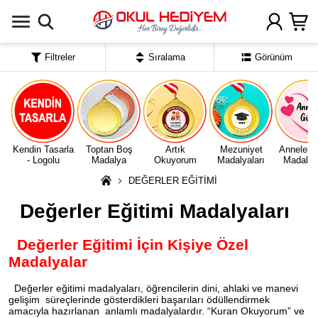
Uygulamada Aç
Filtreler
Sıralama
Görünüm
Kendin Tasarla
Toptan Boş
Artık
Mezuniyet
Anneler 
- Logolu
Madalya
Okuyorum
Madalyaları
Madalyal
DEĞERLER EĞİTİMİ
Değerler Eğitimi Madalyaları
Değerler Eğitimi İçin Kişiye Özel
Madalyalar
Değerler eğitimi madalyaları, öğrencilerin dini, ahlaki ve manevi
gelişim süreçlerinde gösterdikleri başarıları ödüllendirmek
amacıyla hazırlanan anlamlı madalyalardır. “Kuran Okuyorum” ve