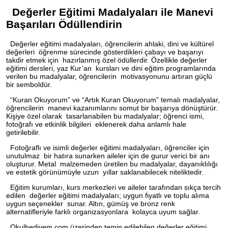
Değerler Eğitimi Madalyaları ile Manevi
Başarıları Ödüllendirin
Değerler eğitimi madalyaları, öğrencilerin ahlaki, dini ve kültürel
değerleri öğrenme sürecinde gösterdikleri çabayı ve başarıyı
takdir etmek için hazırlanmış özel ödüllerdir. Özellikle değerler
eğitimi dersleri, yaz Kur’an kursları ve dini eğitim programlarında
verilen bu madalyalar, öğrencilerin motivasyonunu artıran güçlü
bir semboldür.
“Kuran Okuyorum” ve “Artık Kuran Okuyorum” temalı madalyalar,
öğrencilerin manevi kazanımlarını somut bir başarıya dönüştürür.
Kişiye özel olarak tasarlanabilen bu madalyalar; öğrenci ismi,
fotoğrafı ve etkinlik bilgileri eklenerek daha anlamlı hale
getirilebilir.
Fotoğraflı ve isimli değerler eğitimi madalyaları, öğrenciler için
unutulmaz bir hatıra sunarken aileler için de gurur verici bir anı
oluşturur. Metal malzemeden üretilen bu madalyalar, dayanıklılığı
ve estetik görünümüyle uzun yıllar saklanabilecek niteliktedir.
Eğitim kurumları, kurs merkezleri ve aileler tarafından sıkça tercih
edilen değerler eğitimi madalyaları; uygun fiyatlı ve toplu alıma
uygun seçenekler sunar. Altın, gümüş ve bronz renk
alternatifleriyle farklı organizasyonlara kolayca uyum sağlar.
Okulhediyem.com üzerinden temin edilebilen değerler eğitimi