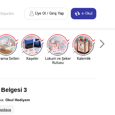
Üye Ol / Giriş Yap
e-Okul
Sepetim
ama Setleri
Kaşeler
Lokum ve Şeker
Kalemlik
Anahtarl
Kutusu
 Belgesi 3
ka:
Okul Hediyem
bedava