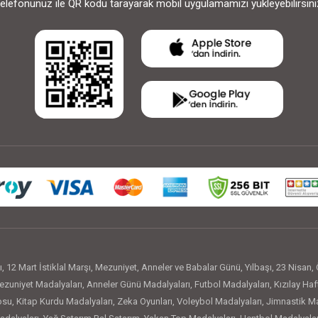
elefonunuz ile QR kodu tarayarak mobil uygulamamızı yükleyebilirsini
ı
,
12 Mart İstiklal Marşı
,
Mezuniyet
,
Anneler ve Babalar Günü
,
Yılbaşı
,
23 Nisan
,
zuniyet Madalyaları
,
Anneler Günü Madalyaları
,
Futbol Madalyaları
,
Kızılay Haf
osu
,
Kitap Kurdu Madalyaları
,
Zeka Oyunları
,
Voleybol Madalyaları
,
Jimnastik Ma