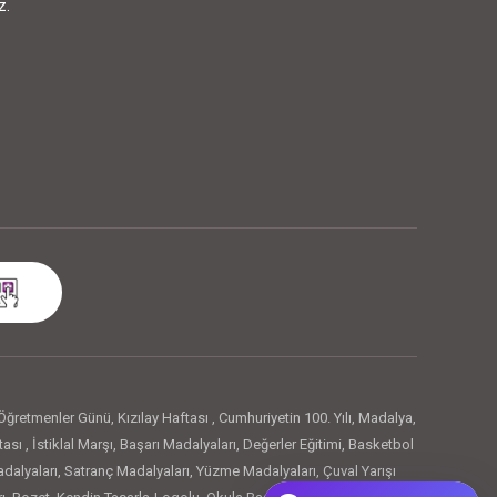
z.
Öğretmenler Günü
,
Kızılay Haftası
,
Cumhuriyetin 100. Yılı
,
Madalya
,
tası
,
İstiklal Marşı
,
Başarı Madalyaları
,
Değerler Eğitimi
,
Basketbol
dalyaları
,
Satranç Madalyaları
,
Yüzme Madalyaları
,
Çuval Yarışı