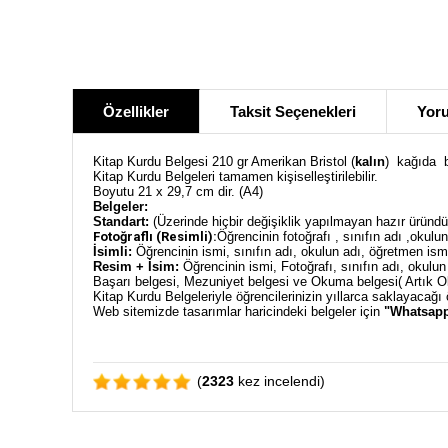
Özellikler
Taksit Seçenekleri
Yoru
Kitap Kurdu Belgesi 210 gr Amerikan Bristol (
kalın
) kağıda b
Kitap Kurdu Belgeleri tamamen kişiselleştirilebilir.
Boyutu 21 x 29,7 cm dir. (A4)
Belgeler:
Standart:
(Üzerinde hiçbir değişiklik yapılmayan hazır üründür
Fotoğraflı (Resimli):
Öğrencinin fotoğrafı , sınıfın adı ,okulun 
İsimli:
Öğrencinin ismi, sınıfın adı, okulun adı, öğretmen ismi g
Resim + İsim:
Öğrencinin ismi, Fotoğrafı, sınıfın adı, okulun a
Başarı belgesi, Mezuniyet belgesi ve Okuma belgesi( Artık Ok
Kitap Kurdu Belgeleriyle öğrencilerinizin yıllarca saklayacağı 
Web sitemizde tasarımlar haricindeki belgeler için
"Whatsapp
(
2323
kez incelendi)