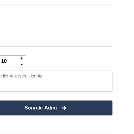
+
-
Sonraki Adım