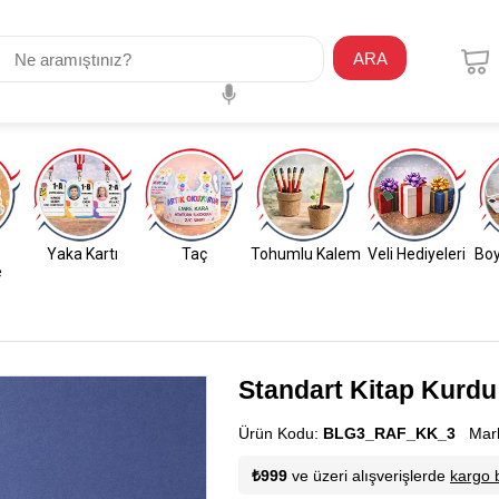
ARA
Yaka Kartı
Taç
Tohumlu Kalem
Veli Hediyeleri
Boy
e
Standart Kitap Kurdu
Ürün Kodu:
BLG3_RAF_KK_3
Mar
₺999
ve üzeri alışverişlerde
kargo 