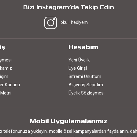
Bizi Instagram’da Takip Edin
okul_hediyem
iş
Hesabım
eşmesi
Yeni Üyelik
tikamız
Üye Girişi
işim
Şifremi Unuttum
iler Kanunu
Alışveriş Sepetim
 Metni
Üyelik Sözleşmesi
Mobil Uygulamalarımız
 telefonunuza yükleyin, mobile özel kampanyalardan faydalanın, daha h