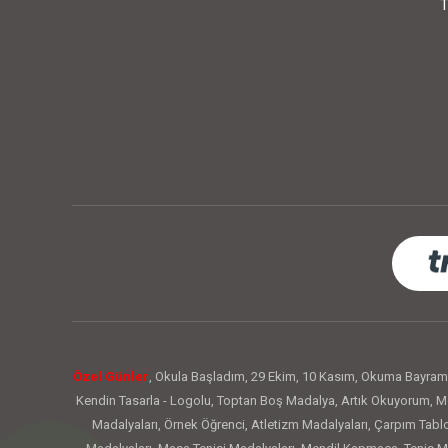
T
Özel Günler
,
Okula Başladım
,
29 Ekim
,
10 Kasım
,
Okuma Bayram
Kendin Tasarla - Logolu
,
Toptan Boş Madalya
,
Artık Okuyorum
,
Me
Madalyaları
,
Örnek Öğrenci
,
Atletizm Madalyaları
,
Çarpım Tabl