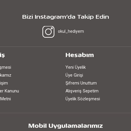
Bizi Instagram’da Takip Edin
okul_hediyem
iş
Hesabım
eşmesi
Yeni Üyelik
tikamız
Üye Girişi
işim
Şifremi Unuttum
iler Kanunu
Alışveriş Sepetim
 Metni
Üyelik Sözleşmesi
Mobil Uygulamalarımız