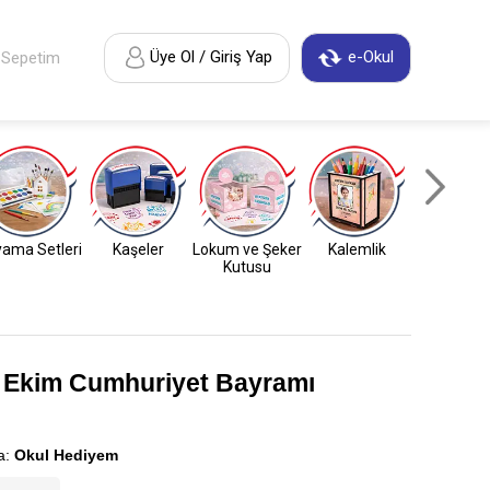
Üye Ol / Giriş Yap
e-Okul
Sepetim
ama Setleri
Kaşeler
Lokum ve Şeker
Kalemlik
Anahtarl
Kutusu
9 Ekim Cumhuriyet Bayramı
a:
Okul Hediyem