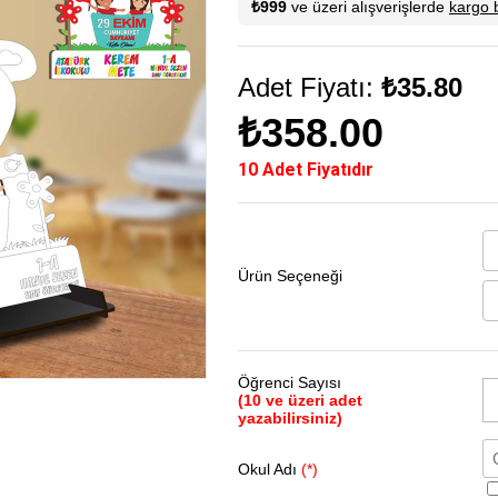
₺999
ve üzeri alışverişlerde
kargo 
Adet Fiyatı:
₺35.80
₺358.00
10 Adet Fiyatıdır
Ürün Seçeneği
Öğrenci Sayısı
(10 ve üzeri adet
yazabilirsiniz)
Okul Adı
(*)