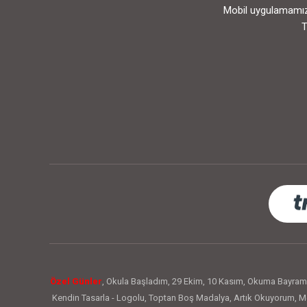
Mobil uygulamamızı
T
Özel Günler
,
Okula Başladım
,
29 Ekim
,
10 Kasım
,
Okuma Bayram
Kendin Tasarla - Logolu
,
Toptan Boş Madalya
,
Artık Okuyorum
,
Me