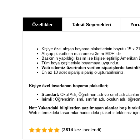
Özellikler
Taksit Seçenekleri
Yoru
Kişiye özel ahşap boyama plaketlerinin boyutu 15 x 21
Ahşap plaketlerin malzemesi 3mm MDF` dir..
Baskının yapıldığı kısım ise kişiselleştirilip Amerikan 
Tüm boya çeşitleriyle boyamaya uygundur.
Web sitemiz üzerinden verilen siparişlerde kesinlik
En az 10 adet sipariş sipariş oluşturabilirsiniz.
Kişiye özel tasarlanan boyama plaketleri;
Standart:
Okul Adı, Öğretmen adı ve sınıf adı alanları de
İsimli:
Öğrencinin ismi, sınıfın adı, okulun adı, öğretmen
Not: Yukarıdaki bilgilerden y
azılmayan alanlar
boş bırakıl
Web sitemizdeki tasarımlar haricindeki plaket istekleriniz için
(
2814
kez incelendi)