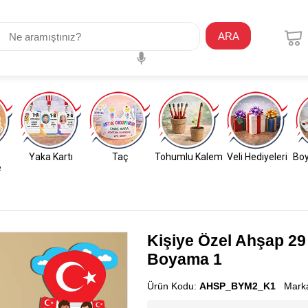
ARA
Yaka Kartı
Taç
Tohumlu Kalem
Veli Hediyeleri
Boy
e
Kişiye Özel Ahşap 2
Boyama 1
Ürün Kodu:
AHSP_BYM2_K1
Mark