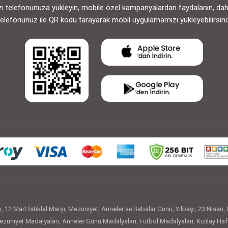
 telefonunuza yükleyin, mobile özel kampanyalardan faydalanın, daha h
elefonunuz ile QR kodu tarayarak mobil uygulamamızı yükleyebilirsini
ı
,
12 Mart İstiklal Marşı
,
Mezuniyet
,
Anneler ve Babalar Günü
,
Yılbaşı
,
23 Nisan
,
zuniyet Madalyaları
,
Anneler Günü Madalyaları
,
Futbol Madalyaları
,
Kızılay Haf