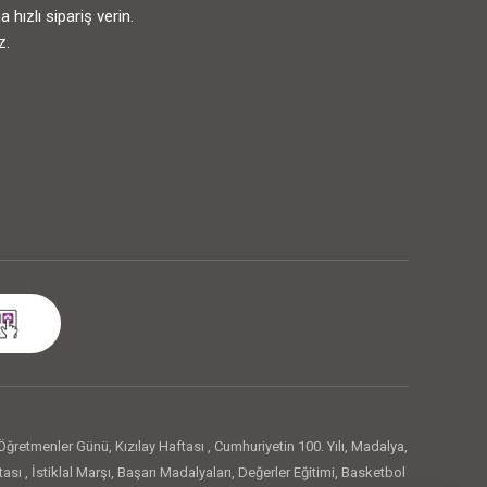
ızlı sipariş verin.
z.
Öğretmenler Günü
,
Kızılay Haftası
,
Cumhuriyetin 100. Yılı
,
Madalya
,
tası
,
İstiklal Marşı
,
Başarı Madalyaları
,
Değerler Eğitimi
,
Basketbol