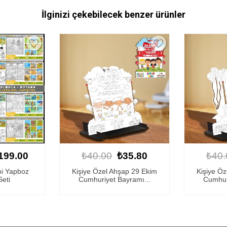
İlginizi çekebilecek benzer ürünler
35.80
₺40.00
₺35.80
₺40.
ap 29 Ekim
Kişiye Özel Ahşap 29 Ekim
Kişiye 
yramı...
Cumhuriyet Bayramı...
Tema