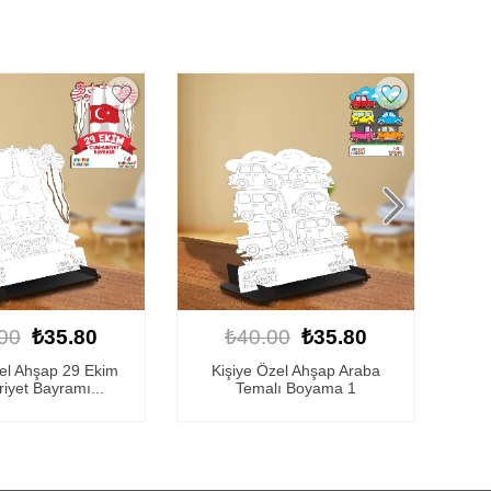
00
₺35.80
₺40.00
₺35.80
Özel Ahşap Araba
Kişiye Özel Ahşap Kelebek
Hay
lı Boyama 1
Temalı Boyama 1