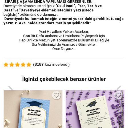
SİPARİŞ AŞAMASINDA YAPILMASI GEREKENLER:
Davetiyede olmasını istediğiniz
"Okul İsmi", "Yer, Tarih ve
Saat"
ve
"Davetiyeye eklemek isteğiniz yazı
(isteğe
bağlıdır)
"
bölümünü doldurunuz .
Davetiyede kullanmak isteğiniz metni yukarıdaki gerekli kutucuğa
yazınız. Aksi halde standart metin şu şekildedir:
Yeni Hayallere Yelken Açarken,
Son Bir Defa Anılarını ve Umutlarını Paylaşmak İçin
Hep Birlikte Mezuniyet Törenimizde Buluşmak Dileğiyle
Siz Velilerimizi de Aramızda Görmekten
Onur Duyarız...
(
8187
kez incelendi)
İlginizi çekebilecek benzer ürünler