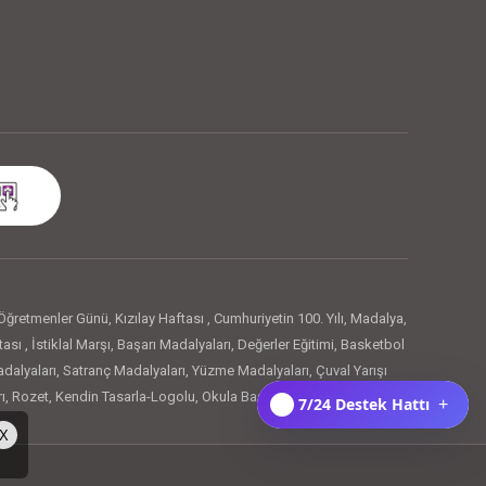
Öğretmenler Günü
,
Kızılay Haftası
,
Cumhuriyetin 100. Yılı
,
Madalya
,
tası
,
İstiklal Marşı
,
Başarı Madalyaları
,
Değerler Eğitimi
,
Basketbol
dalyaları
,
Satranç Madalyaları
,
Yüzme Madalyaları
,
Çuval Yarışı
ı
,
Rozet
,
Kendin Tasarla-Logolu
,
Okula Başladım Rozetleri
,
Artık
7/24 Destek Hattı
+
lal Marşı Rozetleri
,
29 Ekim Cumhuriyet Bayramı
,
Örnek Öğrenci
X
Rozeti
,
23 Nisan Rozetleri
,
Pano ve Süsleme
,
Panolar
,
Kapı Süsü
,
,
Kalemlik
,
Anahtarlık
,
Gösteri Plakası
,
Cetvel
,
Kumbara
,
Magnetler
,