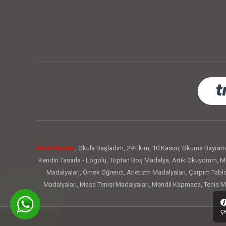
Özel Günler
,
Okula Başladım
,
29 Ekim
,
10 Kasım
,
Okuma Bayram
Kendin Tasarla - Logolu
,
Toptan Boş Madalya
,
Artık Okuyorum
,
Me
Madalyaları
,
Örnek Öğrenci
,
Atletizm Madalyaları
,
Çarpım Tabl
Madalyaları
,
Masa Tenisi Madalyaları
,
Mendil Kapmaca
,
Tenis M
Okuyorum Rozetleri
,
Mezuniyet Rozetleri
,
Kızılay Haftası
,
Değe
Rozetleri
,
Sınıf Başkanı Rozetleri
,
Emoji Rozetleri
,
Çarpım Tablos
çe
Flama Bayrak
,
Konuşma Balonu
,
Kalem Süsleri
,
Yaka Kartı
,
Taç
,
T