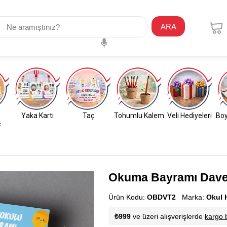
ARA
Yaka Kartı
Taç
Tohumlu Kalem
Veli Hediyeleri
Boy
e
Okuma Bayramı Davet
Ürün Kodu:
OBDVT2
Marka:
Okul 
₺999
ve üzeri alışverişlerde
kargo 