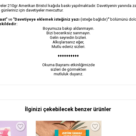
ler 210gr Amerikan Bristol kağıda baskı yapılmaktadır. Davetiyenin yanında za
ünleriniz için davetiyeler mevcuttur.
aat"
ve
"Davetiyeye eklemek isteğiniz yazı
(isteğe bağlıdır)
"
bölümünü dold
ekildedir:
Boyumuza bakıp aldanmayın.
Bizi beceriksiz sanmayın.
Gelin seyredin bizleri.
Alkışlarsanız eğer,
Mutlu ederiz sizleri.
♦♦♦♦♦♦♦♦♦♦
Okuma Bayramı etkinliğimizde
sizleri de görmekten
mutluluk duyarız.
İlginizi çekebilecek benzer ürünler