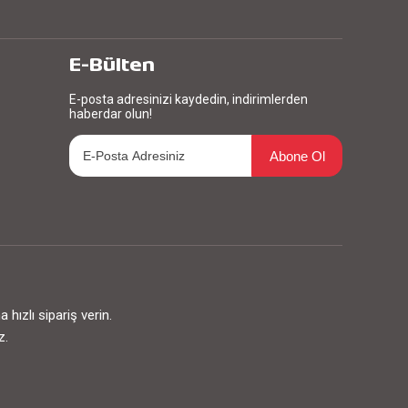
E-Bülten
E-posta adresinizi kaydedin, indirimlerden
haberdar olun!
Abone Ol
ızlı sipariş verin.
z.