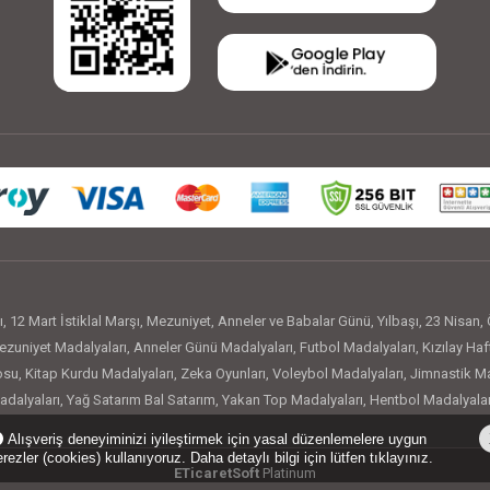
ı
,
12 Mart İstiklal Marşı
,
Mezuniyet
,
Anneler ve Babalar Günü
,
Yılbaşı
,
23 Nisan
,
zuniyet Madalyaları
,
Anneler Günü Madalyaları
,
Futbol Madalyaları
,
Kızılay Haf
osu
,
Kitap Kurdu Madalyaları
,
Zeka Oyunları
,
Voleybol Madalyaları
,
Jimnastik Ma
adalyaları
,
Yağ Satarım Bal Satarım
,
Yakan Top Madalyaları
,
Hentbol Madalyalar
rler Eğitimi
,
Başarı Rozetleri
,
Motivasyon Rozetleri
,
Kitap Kurdu Rozetleri
,
İstik
Alışveriş deneyiminizi iyileştirmek için yasal düzenlemelere uygun
u Rozetleri
,
Matematik Dehası
,
Öğretmenler Günü Rozetleri
,
10 Kasım Atatürk 
rezler (cookies) kullanıyoruz. Daha detaylı bilgi için lütfen tıklayınız.
ETicaretSoft
Platinum
ohumlu Kalem
,
Veli Hediyeleri
,
Boyama Setleri
,
Kaşeler
,
Lokum ve Şeker Kutusu