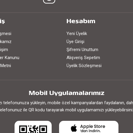
iş
Hesabım
eşmesi
Yeni Üyelik
tikamız
Üye Girişi
işim
Şifremi Unuttum
iler Kanunu
Alışveriş Sepetim
 Metni
Üyelik Sözleşmesi
Mobil Uygulamalarımız
 telefonunuza yükleyin, mobile özel kampanyalardan faydalanın, daha h
elefonunuz ile QR kodu tarayarak mobil uygulamamızı yükleyebilirsini