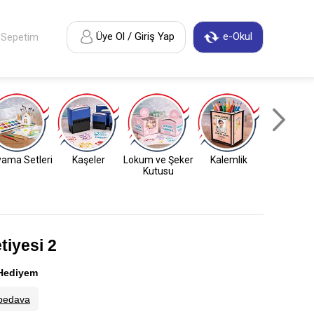
Üye Ol / Giriş Yap
e-Okul
Sepetim
ama Setleri
Kaşeler
Lokum ve Şeker
Kalemlik
Anahtarl
Kutusu
iyesi 2
Hediyem
bedava