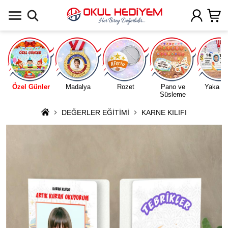
Uygulamada Aç
Özel Günler
Madalya
Rozet
Pano ve
Yaka Ka
Süsleme
DEĞERLER EĞİTİMİ
KARNE KILIFI