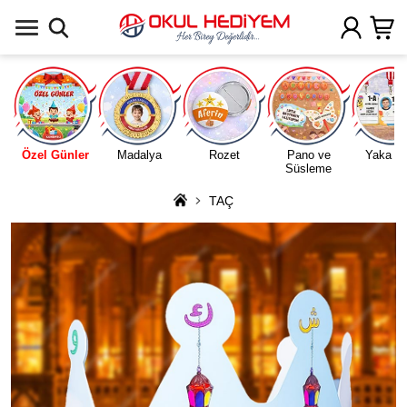
Uygulamada Aç
Özel Günler
Madalya
Rozet
Pano ve
Yaka Ka
Süsleme
TAÇ