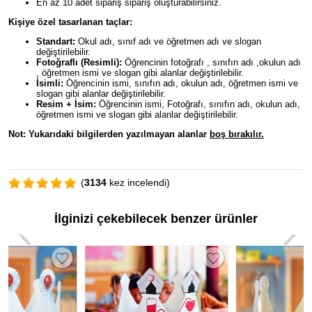
En az 10 adet sipariş sipariş oluşturabilirsiniz.
Kişiye özel tasarlanan taçlar:
Standart:
Okul adı, sınıf adı ve öğretmen adı ve slogan
değiştirilebilir.
Fotoğraflı (Resimli):
Öğrencinin fotoğrafı , sınıfın adı ,okulun adı
, öğretmen ismi ve slogan gibi alanlar değiştirilebilir.
İsimli:
Öğrencinin ismi, sınıfın adı, okulun adı, öğretmen ismi ve
slogan gibi alanlar değiştirilebilir.
Resim + İsim:
Öğrencinin ismi, Fotoğrafı, sınıfın adı, okulun adı,
öğretmen ismi ve slogan gibi alanlar değiştirilebilir.
Not: Yukarıdaki bilgilerden yazılmayan alanlar
boş bırakılır.
(
3134
kez incelendi)
İlginizi çekebilecek benzer ürünler