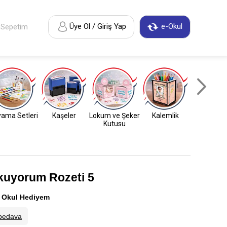
Üye Ol / Giriş Yap
e-Okul
Sepetim
ama Setleri
Kaşeler
Lokum ve Şeker
Kalemlik
Anahtarl
Kutusu
kuyorum Rozeti 5
:
Okul Hediyem
bedava