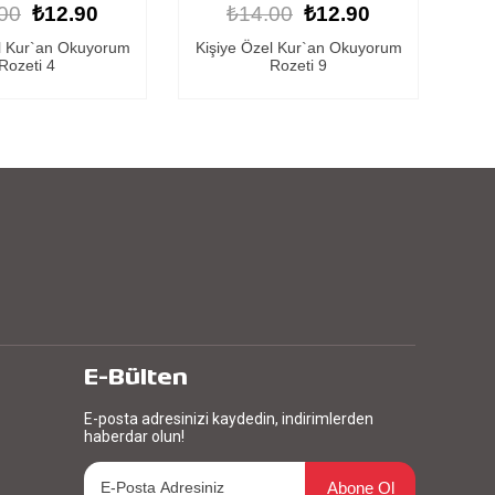
00
₺12.90
₺14.00
₺12.90
l Kur`an Okuyorum
Kişiye Özel Kur`an Okuyorum
Kiş
Rozeti 9
Rozeti 1
E-Bülten
E-posta adresinizi kaydedin, indirimlerden
haberdar olun!
Abone Ol