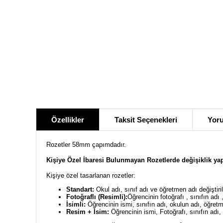
Özellikler
Taksit Seçenekleri
Yoru
Rozetler 58mm çapımdadır.
Kişiye Özel İbaresi Bulunmayan Rozetlerde değişiklik ya
Kişiye özel tasarlanan rozetler:
Standart:
Okul adı, sınıf adı ve öğretmen adı değiştiril
Fotoğraflı (Resimli):
Öğrencinin fotoğrafı , sınıfın adı 
İsimli:
Öğrencinin ismi, sınıfın adı, okulun adı, öğretmen
Resim + İsim:
Öğrencinin ismi, Fotoğrafı, sınıfın adı, o