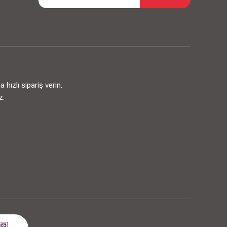
ızlı sipariş verin.
z.