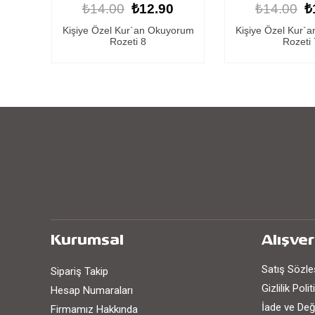
0
₺14.00
₺12.90
₺14.00
₺
yorum
Kişiye Özel Kur`an Okuyorum
Kişiye Özel Kur`
Rozeti 7
Rozeti 
Kurumsal
Alışver
Satış Sözl
Sipariş Takip
Gizlilik Poli
Hesap Numaraları
İade ve Değ
Firmamız Hakkında