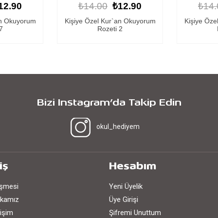
12.90
₺14.00
₺12.90
₺14.
an Okuyorum
Kişiye Özel Kur`an Okuyorum
Kişiye Öze
2
Rozeti 4
Bizi Instagram’da Takip Edin
okul_hediyem
iş
Hesabım
eşmesi
Yeni Üyelik
tikamız
Üye Girişi
işim
Şifremi Unuttum