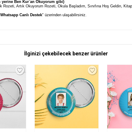
um yerine Ben Kur`an Okuyorum gibi)
ürk Rozeti, Artık Okuyorum Rozeti, Okula Başladım, Sınıfına Hoş Geldin, Kit
"
Whatsapp Canlı Destek
" üzerinden ulaşabilirsiniz.
İlginizi çekebilecek benzer ürünler