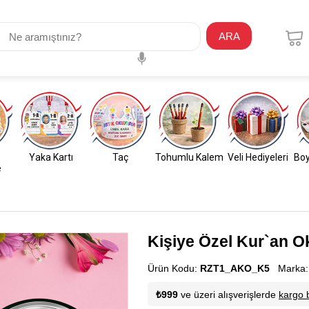
ARA
Yaka Kartı
Taç
Tohumlu Kalem
Veli Hediyeleri
Boy
e
Kişiye Özel Kur`an O
Ürün Kodu:
RZT1_AKO_K5
Marka
₺999
ve üzeri alışverişlerde
kargo 