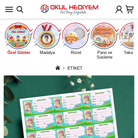
Uygulamada Aç
Özel Günler
Madalya
Rozet
Pano ve
Yaka Ka
Süsleme
ETİKET