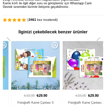
Karne kılıfı ile ilgili diğer soru ve görüşleriniz için Whastapp Canlı
Destek üzerinden bizimle iletişime geçebilirsiniz.
(
3461
kez incelendi)
İlginizi çekebilecek benzer ürünler
₺33.00
₺29.90
₺33.00
₺29.90
Fotoğraflı Karne Çantası 5
Fotoğraflı Karne Çantası 14