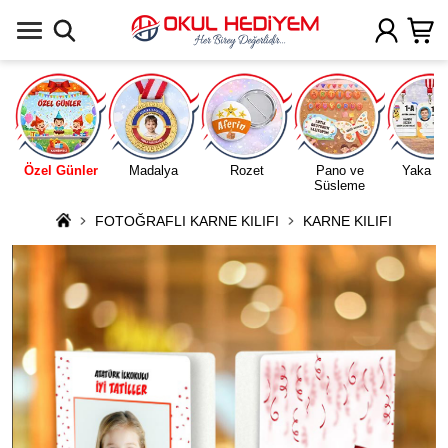
Uygulamada Aç
Özel Günler
Madalya
Rozet
Pano ve
Yaka Ka
Süsleme
FOTOĞRAFLI KARNE KILIFI
KARNE KILIFI