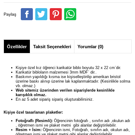
Paylaş
Özellikler
Taksit Seçenekleri
Yorumlar (0)
Kişiye özel kız öğrenci karikatür biblo boyutu 32 x 22 cm`dir.
Karikatür bibloların malzemesi 3mm MDF` dir..
Baskının yapıldığı kısma ise kişiselleştirilip amerikan bristol
üzerine baskı alınıp üzerine lak kaplanmaktadır. (Kesinlikle solma
vb. olmaz.)
Web sitemiz üzerinden verilen siparişlerde kesinlikle
karışıklık olmaz.
En az 5 adet sipariş sipariş oluşturabilirsiniz.
Kişiye özel tasarlanan plaketler:
Fotoğraflı (Resimli):
Öğrencinin fotoğrafı , sınıfın adı ,okulun adı
, öğretmen ismi ve plaket metni gibi alanlar değiştirilebilir.
Resim + İsim:
Öğrencinin ismi, Fotoğrafı, sınıfın adı, okulun adı,
öğretmen ismi ve plaket metni gibi alanlar değiştirilebilir.