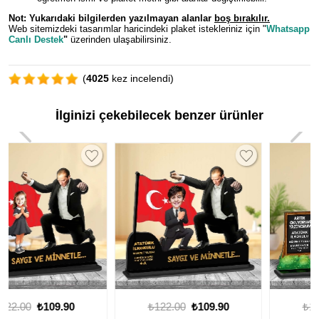
Not: Yukarıdaki bilgilerden y
azılmayan alanlar
boş bırakılır.
Web sitemizdeki tasarımlar haricindeki plaket istekleriniz için "
Whatsapp
Canlı Destek
"
üzerinden ulaşabilirsiniz.
(
4025
kez incelendi)
İlginizi çekebilecek benzer ürünler
₺122.00
₺109.90
₺122.00
₺109.90