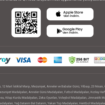
ı
,
12 Mart İstiklal Marşı
,
Mezuniyet
,
Anneler ve Babalar Günü
,
Yılbaşı
,
23 Nisan
,
zuniyet Madalyaları
,
Anneler Günü Madalyaları
,
Futbol Madalyaları
,
Kızılay Haf
osu
,
Kitap Kurdu Madalyaları
,
Zeka Oyunları
,
Voleybol Madalyaları
,
Jimnastik Ma
adalyaları
,
Yağ Satarım Bal Satarım
,
Yakan Top Madalyaları
,
Hentbol Madalyalar