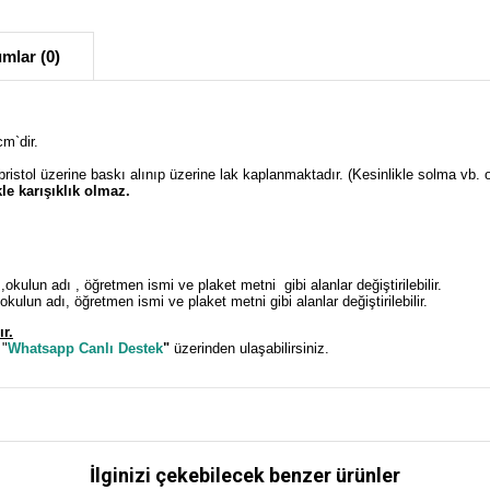
mlar (0)
cm`dir.
 bristol üzerine baskı alınıp üzerine lak kaplanmaktadır. (Kesinlikle solma vb. 
le karışıklık olmaz.
 ,okulun adı , öğretmen ismi ve plaket metni gibi alanlar değiştirilebilir.
okulun adı, öğretmen ismi ve plaket metni gibi alanlar değiştirilebilir.
ır.
 "
Whatsapp Canlı Destek
"
üzerinden ulaşabilirsiniz.
İlginizi çekebilecek benzer ürünler