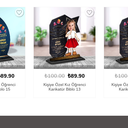
₺89.90
₺100.00
₺89.90
₺100
z Öğrenci
Kişiye Özel Erkek Öğrenci
Kişiye 
blo 13
Karikatür Biblo 13
Karik