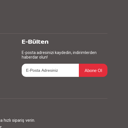
E-Bülten
E-posta adresinizi kaydedin, indirimlerden
haberdar olun!
Abone Ol
ızlı sipariş verin.
z.