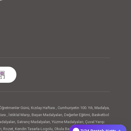
Öğretmenler Günü
,
Kızılay Haftası
,
Cumhuriyetin 100. Yılı
,
Madalya
,
tası
,
İstiklal Marşı
,
Başarı Madalyaları
,
Değerler Eğitimi
,
Basketbol
dalyaları
,
Satranç Madalyaları
,
Yüzme Madalyaları
,
Çuval Yarışı
ı
,
Rozet
,
Kendin Tasarla-Logolu
,
Okula Başladım Rozetleri
,
Artık
7/24 Destek Hattı
+