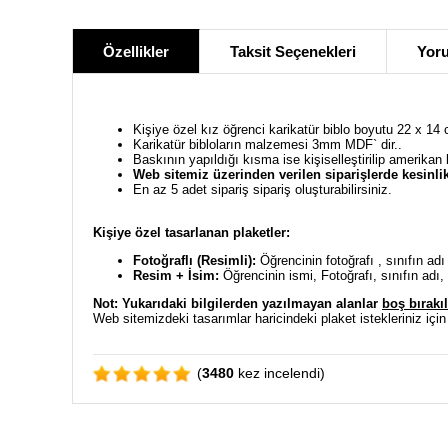
Özellikler
Taksit Seçenekleri
Yoru
Kişiye özel kız öğrenci karikatür biblo boyutu 22 x 14 
Karikatür bibloların malzemesi 3mm MDF` dir..
Baskının yapıldığı kısma ise kişiselleştirilip amerikan
Web sitemiz üzerinden verilen siparişlerde kesinlik
En az 5 adet sipariş sipariş oluşturabilirsiniz.
Kişiye özel tasarlanan plaketler:
Fotoğraflı (Resimli):
Öğrencinin fotoğrafı , sınıfın adı
Resim + İsim:
Öğrencinin ismi, Fotoğrafı, sınıfın adı, 
Not: Yukarıdaki bilgilerden y
azılmayan alanlar
boş bırakıl
Web sitemizdeki tasarımlar haricindeki plaket istekleriniz için
(
3480
kez incelendi)