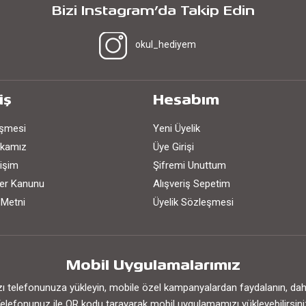
Bizi Instagram’da Takip Edin
okul_hediyem
iş
Hesabım
eşmesi
Yeni Üyelik
tikamız
Üye Girişi
işim
Şifremi Unuttum
iler Kanunu
Alışveriş Sepetim
 Metni
Üyelik Sözleşmesi
Mobil Uygulamalarımız
 telefonunuza yükleyin, mobile özel kampanyalardan faydalanın, daha h
elefonunuz ile QR kodu tarayarak mobil uygulamamızı yükleyebilirsini