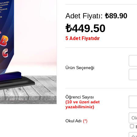
Adet Fiyatı:
₺89.90
₺449.50
5 Adet Fiyatıdır
Ürün Seçeneği
Öğrenci Sayısı
(10 ve üzeri adet
yazabilirsiniz)
Okul Adı
(*)
B