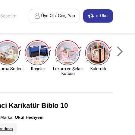
Üye Ol / Giriş Yap
e-Okul
Sepetim
ama Setleri
Kaşeler
Lokum ve Şeker
Kalemlik
Anahtarl
Kutusu
ci Karikatür Biblo 10
arka:
Okul Hediyem
bedava