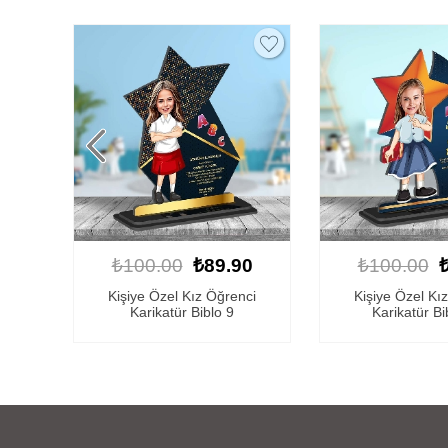
0
₺100.00
₺89.90
₺100.00
ci
Kişiye Özel Kız Öğrenci
Kişiye Özel Kı
Karikatür Biblo 15
Karikatür Bi