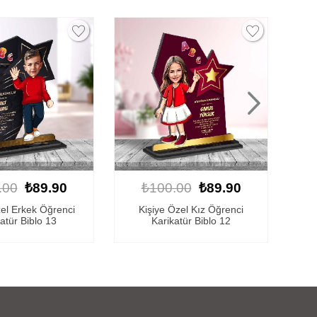
.00
₺89.90
₺100.00
₺89.90
Özel Kız Öğrenci
Kişiye Özel Erkek Öğrenci
Ki
atür Biblo 12
Karikatür Biblo 18