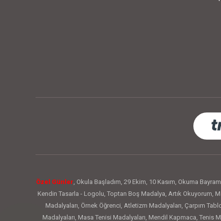
Özel Günler
,
Okula Başladım
,
29 Ekim
,
10 Kasım
,
Okuma Bayram
Kendin Tasarla - Logolu
,
Toptan Boş Madalya
,
Artık Okuyorum
,
Me
Madalyaları
,
Örnek Öğrenci
,
Atletizm Madalyaları
,
Çarpım Tabl
Madalyaları
,
Masa Tenisi Madalyaları
,
Mendil Kapmaca
,
Tenis M