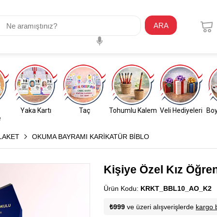
ARA
Yaka Kartı
Taç
Tohumlu Kalem
Veli Hediyeleri
Boy
e
LAKET
OKUMA BAYRAMI KARİKATÜR BİBLO
Kişiye Özel Kız Öğren
Ürün Kodu:
KRKT_BBL10_AO_K2
M
₺999
ve üzeri alışverişlerde
kargo 