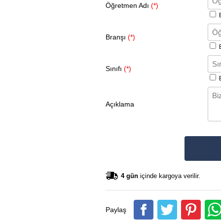
Öğretmen Adı
(*)
B
Branşı
(*)
B
Sınıfı
(*)
B
Açıklama
4 gün
içinde kargoya verilir.
Paylaş