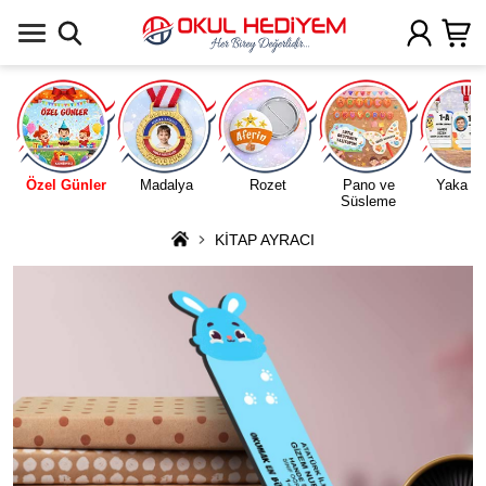
Uygulamada Aç
Özel Günler
Madalya
Rozet
Pano ve
Yaka Ka
Süsleme
KİTAP AYRACI