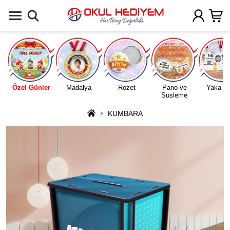
Uygulamada Aç
Özel Günler
Madalya
Rozet
Pano ve
Yaka Ka
Süsleme
KUMBARA