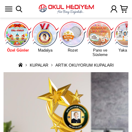
Uygulamada Aç
Özel Günler
Madalya
Rozet
Pano ve
Yaka Ka
Süsleme
KUPALAR
ARTIK OKUYORUM KUPALARI