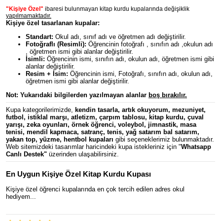
"Kişiye Özel"
ibaresi bulunmayan kitap kurdu kupalarında değişiklik
yapılmamaktadır.
Kişiye özel tasarlanan kupalar:
Standart:
Okul adı, sınıf adı ve öğretmen adı değiştirilir.
Fotoğraflı (Resimli):
Öğrencinin fotoğrafı , sınıfın adı ,okulun adı
, öğretmen ismi gibi alanlar değiştirilir.
İsimli:
Öğrencinin ismi, sınıfın adı, okulun adı, öğretmen ismi gibi
alanlar değiştirilir.
Resim + İsim:
Öğrencinin ismi, Fotoğrafı, sınıfın adı, okulun adı,
öğretmen ismi gibi alanlar değiştirilir.
Not: Yukarıdaki bilgilerden y
azılmayan alanlar
boş bırakılır.
Kupa kategorilerimizde,
kendin tasarla
,
artık okuyorum
,
mezuniyet
,
futbol
,
istiklal marşı
,
atletizm
,
çarpım tablosu
,
kitap kurdu
,
çuval
yarışı
,
zeka oyunları
,
örnek öğrenci
,
voleybol
,
jimnastik
,
masa
tenisi
,
mendil kapmaca
,
satranç
,
tenis
,
yağ satarım bal satarım
,
yakan top
,
yüzme
,
hentbol
kupaları
gibi seçeneklerimiz bulunmaktadır.
Web sitemizdeki tasarımlar haricindeki kupa istekleriniz için "
Whatsapp
Canlı Destek
"
üzerinden ulaşabilirsiniz.
En Uygun Kişiye Özel Kitap Kurdu Kupası
Kişiye özel öğrenci kupalarında en çok tercih edilen adres okul
hediyem...