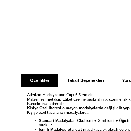
Özellikler
Taksit Seçenekleri
Yoru
Atletizm Madalyasının Çapı 5,5 cm dir.
Malzemesi metaldir. Etiket üzerine baskı alınıp, üzerine lak 
Kurdele fiyata dahildir.
Kişiye Özel ibaresi olmayan madalyalarda değişiklik yap
Kişiye özel tasarlanan madalyalarda
Standart Madalyalar
: Okul ismi + Sınıf ismi + Öğretm
bırakılır.
İsimli Madalya:
Standart madalyaya ek olarak öğrencin