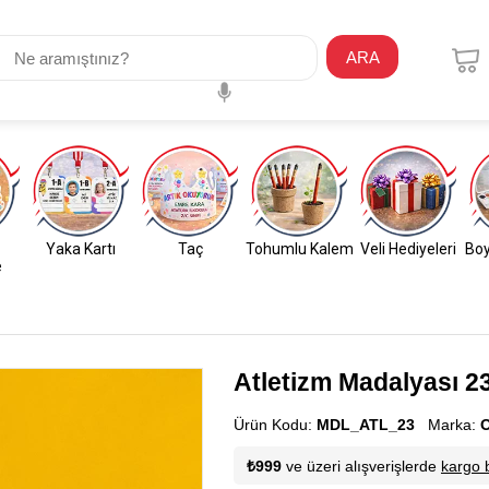
ARA
Yaka Kartı
Taç
Tohumlu Kalem
Veli Hediyeleri
Boy
e
Atletizm Madalyası 2
Ürün Kodu:
MDL_ATL_23
Marka:
O
₺999
ve üzeri alışverişlerde
kargo 