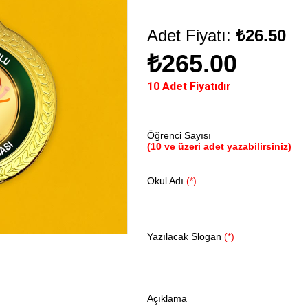
Adet Fiyatı:
₺26.50
₺265.00
10 Adet Fiyatıdır
Öğrenci Sayısı
(10 ve üzeri adet yazabilirsiniz)
Okul Adı
(*)
Yazılacak Slogan
(*)
Açıklama