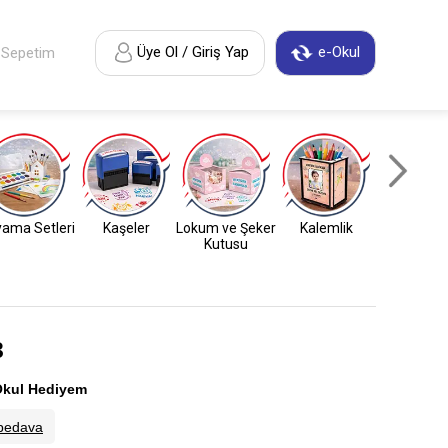
Üye Ol / Giriş Yap
e-Okul
Sepetim
ama Setleri
Kaşeler
Lokum ve Şeker
Kalemlik
Anahtarl
Kutusu
3
kul Hediyem
bedava