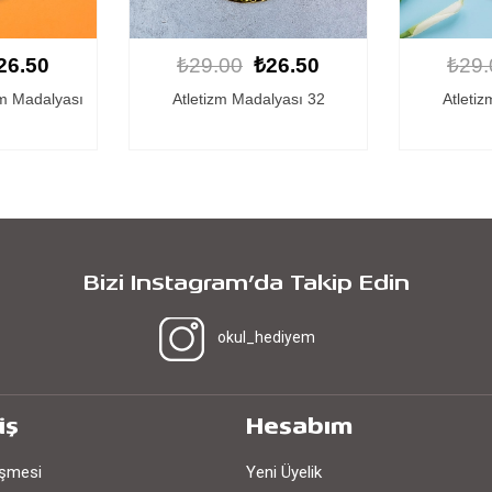
26.50
₺29.00
₺26.50
₺29.
lyası 32
Atletizm Madalyası 19
Atleti
Bizi Instagram’da Takip Edin
okul_hediyem
iş
Hesabım
eşmesi
Yeni Üyelik