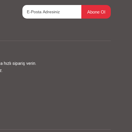
Abone Ol
ızlı sipariş verin.
z.