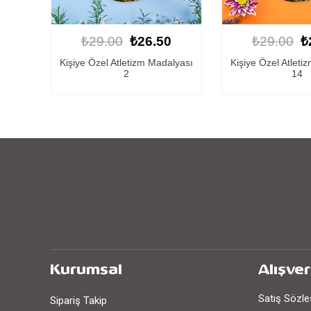
0
₺29.00
₺26.50
₺29.00
₺
lyası
Kişiye Özel Atletizm Madalyası
Atletizm Mada
14
Kurumsal
Alışver
Satış Sözl
Sipariş Takip