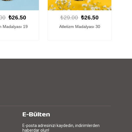
00
₺26.50
₺29.00
₺26.50
zm Madalyası 30
Kişiye Özel Atletizm Madalyası
Kişi
15
E-Bülten
E-posta adresinizi kaydedin, indirimlerden
haberdar olun!