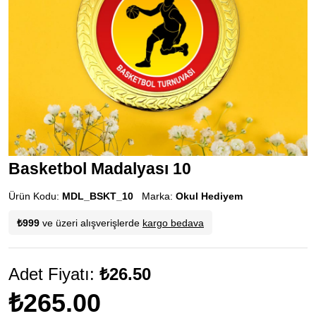
Basketbol Madalyası 10
Ürün Kodu:
MDL_BSKT_10
Marka:
Okul Hediyem
₺999
ve üzeri alışverişlerde
kargo bedava
Adet Fiyatı:
₺26.50
₺265.00