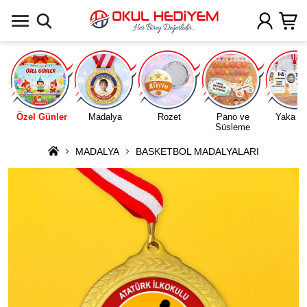
Uygulamada Aç
Özel Günler
Madalya
Rozet
Pano ve
Yaka Ka
Süsleme
MADALYA
BASKETBOL MADALYALARI