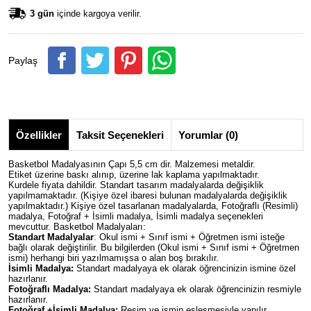
3 gün
içinde kargoya verilir.
Paylaş
Özellikler
Taksit Seçenekleri
Yorumlar (0)
Basketbol Madalyasının Çapı 5,5 cm dir. Malzemesi metaldir.
Etiket üzerine baskı alınıp, üzerine lak kaplama yapılmaktadır.
Kurdele fiyata dahildir. Standart tasarım madalyalarda değişiklik
yapılmamaktadır. (Kişiye özel ibaresi bulunan madalyalarda değişiklik
yapılmaktadır.) Kişiye özel tasarlanan madalyalarda, Fotoğraflı (Resimli)
madalya, Fotoğraf + İsimli madalya, İsimli madalya seçenekleri
mevcuttur. Basketbol Madalyaları:
Standart Madalyalar
: Okul ismi + Sınıf ismi + Öğretmen ismi isteğe
bağlı olarak değiştirilir. Bu bilgilerden (Okul ismi + Sınıf ismi + Öğretmen
ismi) herhangi biri yazılmamışsa o alan boş bırakılır.
İsimli Madalya:
Standart madalyaya ek olarak öğrencinizin ismine özel
hazırlanır.
Fotoğraflı Madalya:
Standart madalyaya ek olarak öğrencinizin resmiyle
hazırlanır.
Fotoğraf +İsimli Madalya:
Resim ve ismin eşleşmesiyle yapılır.