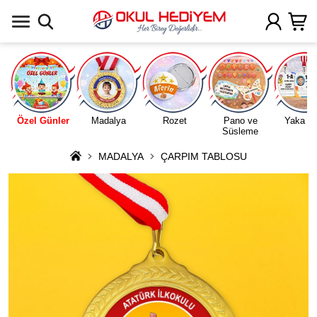
Uygulamada Aç
Özel Günler
Madalya
Rozet
Pano ve
Yaka Ka
Süsleme
MADALYA
ÇARPIM TABLOSU