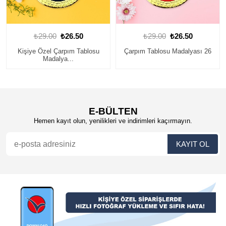
0
₺29.00
₺26.50
₺29.00
₺26.50
ablosu
Çarpım Tablosu Madalyası 26
Çarpım Tablosu Madalyas
E-BÜLTEN
Hemen kayıt olun, yenilikleri ve indirimleri kaçırmayın.