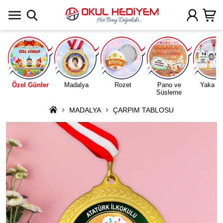
Uygulamada Aç
Özel Günler
Madalya
Rozet
Pano ve
Yaka Ka
Süsleme
MADALYA
ÇARPIM TABLOSU