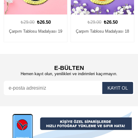
₺29.00
₺26.50
₺29.00
₺26.50
sı 19
Çarpım Tablosu Madalyası 18
Çarpım Tablosu Madalyası
E-BÜLTEN
Hemen kayıt olun, yenilikleri ve indirimleri kaçırmayın.