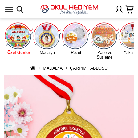
Uygulamada Aç
Özel Günler
Madalya
Rozet
Pano ve
Yaka Ka
Süsleme
MADALYA
ÇARPIM TABLOSU