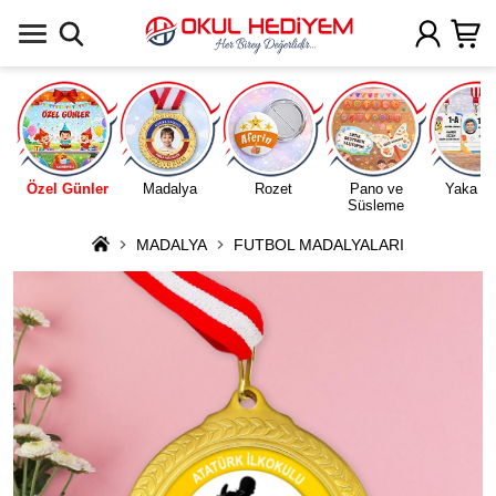
Uygulamada Aç
Özel Günler
Madalya
Rozet
Pano ve
Yaka Ka
Süsleme
MADALYA
FUTBOL MADALYALARI