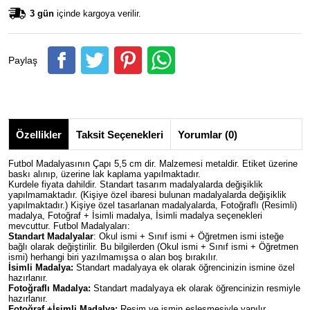
3 gün
içinde kargoya verilir.
Paylaş
Özellikler
Taksit Seçenekleri
Yorumlar (0)
Futbol Madalyasının Çapı 5,5 cm dir. Malzemesi metaldir. Etiket üzerine
baskı alınıp, üzerine lak kaplama yapılmaktadır.
Kurdele fiyata dahildir. Standart tasarım madalyalarda değişiklik
yapılmamaktadır. (Kişiye özel ibaresi bulunan madalyalarda değişiklik
yapılmaktadır.) Kişiye özel tasarlanan madalyalarda, Fotoğraflı (Resimli)
madalya, Fotoğraf + İsimli madalya, İsimli madalya seçenekleri
mevcuttur. Futbol Madalyaları:
Standart Madalyalar
: Okul ismi + Sınıf ismi + Öğretmen ismi isteğe
bağlı olarak değiştirilir. Bu bilgilerden (Okul ismi + Sınıf ismi + Öğretmen
ismi) herhangi biri yazılmamışsa o alan boş bırakılır.
İsimli Madalya:
Standart madalyaya ek olarak öğrencinizin ismine özel
hazırlanır.
Fotoğraflı Madalya:
Standart madalyaya ek olarak öğrencinizin resmiyle
hazırlanır.
Fotoğraf +İsimli Madalya:
Resim ve ismin eşleşmesiyle yapılır.